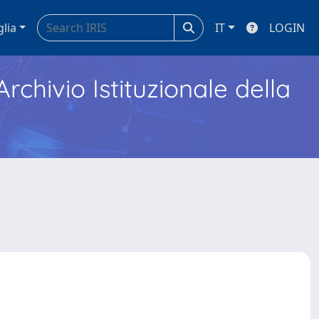
glia
IT
LOGIN
Archivio Istituzionale della