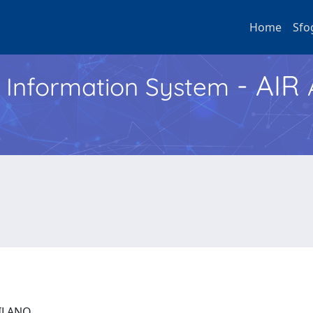
Home
Sfo
- AIR
h Information System
 MILANO