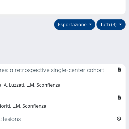
Esportazione
Tutti (3)
es: a retrospective single-center cohort
a, A. Luzzati, L.M. Sconfienza
ioriti, L.M. Sconfienza
 lesions