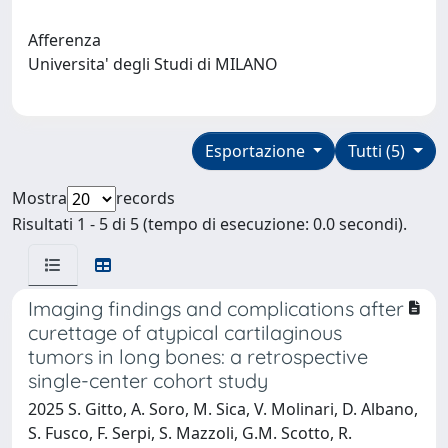
Afferenza
Universita' degli Studi di MILANO
Esportazione
Tutti (5)
Mostra
records
Risultati 1 - 5 di 5 (tempo di esecuzione: 0.0 secondi).
Imaging findings and complications after
curettage of atypical cartilaginous
tumors in long bones: a retrospective
single-center cohort study
2025 S. Gitto, A. Soro, M. Sica, V. Molinari, D. Albano,
S. Fusco, F. Serpi, S. Mazzoli, G.M. Scotto, R.