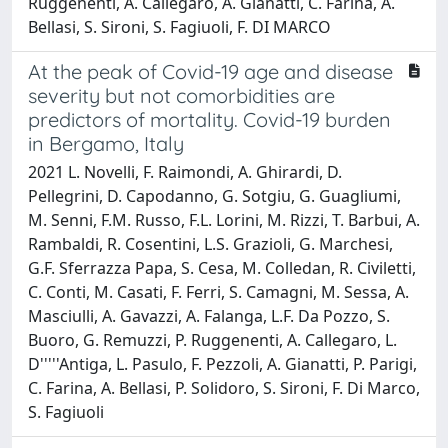
Ruggenenti, A. Callegaro, A. Gianatti, C. Farina, A.
Bellasi, S. Sironi, S. Fagiuoli, F. DI MARCO
At the peak of Covid-19 age and disease
severity but not comorbidities are
predictors of mortality. Covid-19 burden
in Bergamo, Italy
2021 L. Novelli, F. Raimondi, A. Ghirardi, D.
Pellegrini, D. Capodanno, G. Sotgiu, G. Guagliumi,
M. Senni, F.M. Russo, F.L. Lorini, M. Rizzi, T. Barbui, A.
Rambaldi, R. Cosentini, L.S. Grazioli, G. Marchesi,
G.F. Sferrazza Papa, S. Cesa, M. Colledan, R. Civiletti,
C. Conti, M. Casati, F. Ferri, S. Camagni, M. Sessa, A.
Masciulli, A. Gavazzi, A. Falanga, L.F. Da Pozzo, S.
Buoro, G. Remuzzi, P. Ruggenenti, A. Callegaro, L.
D'''''Antiga, L. Pasulo, F. Pezzoli, A. Gianatti, P. Parigi,
C. Farina, A. Bellasi, P. Solidoro, S. Sironi, F. Di Marco,
S. Fagiuoli