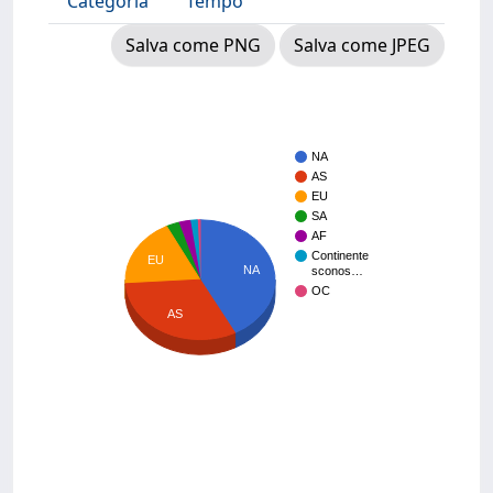
Categoria
Tempo
Salva come PNG
Salva come JPEG
NA
AS
EU
SA
AF
Continente
EU
NA
sconos…
OC
AS