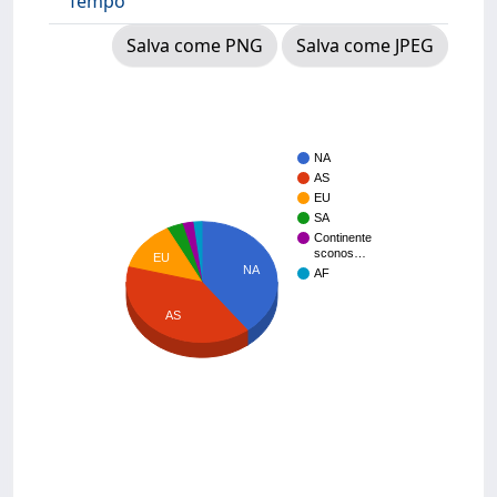
Tempo
Salva come PNG
Salva come JPEG
NA
AS
EU
SA
Continente
sconos…
EU
NA
AF
AS