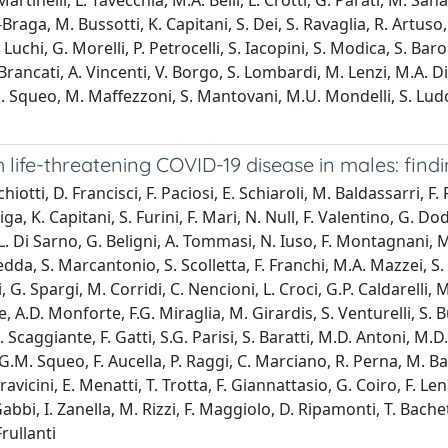
rtinelli, L. Tavecchia, M.A. Belli, L. Crotti, G. Parati, M. Sanar
Braga, M. Bussotti, K. Capitani, S. Dei, S. Ravaglia, R. Artuso, 
Luchi, G. Morelli, P. Petrocelli, S. Iacopini, S. Modica, S. Baro
 Brancati, A. Vincenti, V. Borgo, S. Lombardi, M. Lenzi, M.A. Di 
. Squeo, M. Maffezzoni, S. Mantovani, M.U. Mondelli, S. Ludovi
ith life-threatening COVID-19 disease in males: fin
iotti, D. Francisci, F. Paciosi, E. Schiaroli, M. Baldassarri, F. 
, K. Capitani, S. Furini, F. Mari, N. Null, F. Valentino, G. Dodd
L. Di Sarno, G. Beligni, A. Tommasi, N. Iuso, F. Montagnani, M. 
da, S. Marcantonio, S. Scolletta, F. Franchi, M.A. Mazzei, S. Gu
lli, G. Spargi, M. Corridi, C. Nencioni, L. Croci, G.P. Caldarelli
 A.D. Monforte, F.G. Miraglia, M. Girardis, S. Venturelli, S. Bu
R. Scaggiante, F. Gatti, S.G. Parisi, S. Baratti, M.D. Antoni, M
G.M. Squeo, F. Aucella, P. Raggi, C. Marciano, R. Perna, M. Bas
ravicini, E. Menatti, T. Trotta, F. Giannattasio, G. Coiro, F. Len
Gabbi, I. Zanella, M. Rizzi, F. Maggiolo, D. Ripamonti, T. Bache
Frullanti