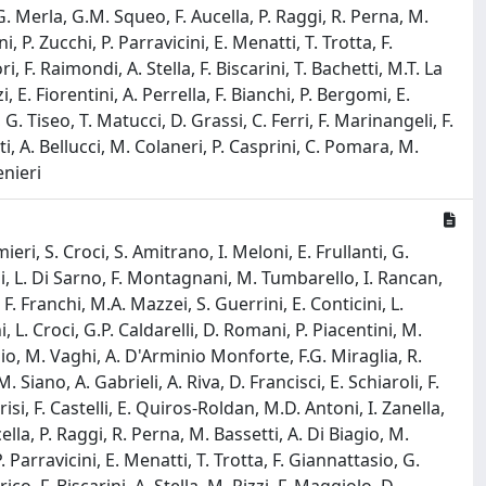
G. Merla, G.M. Squeo, F. Aucella, P. Raggi, R. Perna, M.
 P. Zucchi, P. Parravicini, E. Menatti, T. Trotta, F.
 F. Raimondi, A. Stella, F. Biscarini, T. Bachetti, M.T. La
, E. Fiorentini, A. Perrella, F. Bianchi, P. Bergomi, E.
G. Tiseo, T. Matucci, D. Grassi, C. Ferri, F. Marinangeli, F.
ti, A. Bellucci, M. Colaneri, P. Casprini, C. Pomara, M.
enieri
ieri, S. Croci, S. Amitrano, I. Meloni, E. Frullanti, G.
iani, L. Di Sarno, F. Montagnani, M. Tumbarello, I. Rancan,
. Franchi, M.A. Mazzei, S. Guerrini, E. Conticini, L.
i, L. Croci, G.P. Caldarelli, D. Romani, P. Piacentini, M.
bio, M. Vaghi, A. D'Arminio Monforte, F.G. Miraglia, R.
 Siano, A. Gabrieli, A. Riva, D. Francisci, E. Schiaroli, F.
isi, F. Castelli, E. Quiros-Roldan, M.D. Antoni, I. Zanella,
lla, P. Raggi, R. Perna, M. Bassetti, A. Di Biagio, M.
 Parravicini, E. Menatti, T. Trotta, F. Giannattasio, G.