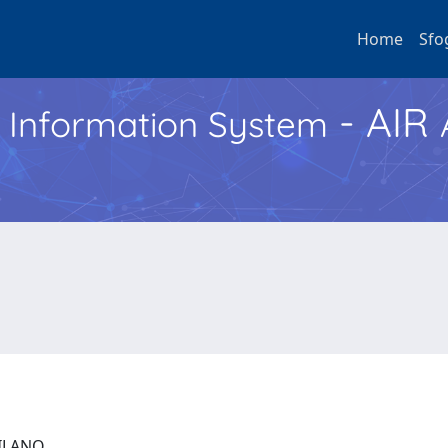
Home
Sfo
- AIR
h Information System
 MILANO