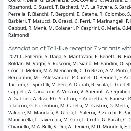
Coiro, F. Lena, G. Lacerenza, D.A. Coviello, C. Mussini, E. Ma
Ripamonti, C. Suardi, T. Bachetti, M.T. La Rovere, S. Sarzi-
Perrella, F. Bianchi, P. Bergomi, E. Catena, R. Colombo, S. 
Barbieri, T. Matucci, D. Grassi, C. Ferri, F. Marinangeli, F.
Gabbuti, R. Menè, M. Colaneri, P. Casprini, G. Merla, G.M
Raimondi
Association of Toll-like receptor 7 variants w
2021 C. Fallerini, S. Daga, S. Mantovani, E. Benetti, N. Picch
Roldan, M. Vaghi, S. Rusconi, M. Siano, M. Bandini, O. Spiga
Croci, I. Meloni, M.A. Mencarelli, C. Lo Rizzo, A.M. Pinto, 
Bergantini, M. D'Alessandro, P. Cameli, D. Bennett, F. Aned
Tacconi, C. Spertilli, M. Feri, A. Donati, R. Scala, L. Guide
Cappelli, A. Canaccini, A. Verzuri, V. Anemoli, A. Ognibene,
A. Gabrieli, A. Riva, P.G. Scotton, F. Andretta, S. Panese, 
Iolascon, G. Fiorentino, M. Carella, M. Castori, G. Merla, 
Valente, M. Mandalà, A. Giorli, L. Salerni, P. Zucchi, P. Par
Mancarella, L. Tavecchia, M. Gori, L. Crotti, G. Parati, C. 
Chiariello, M.A. Belli, S. Dei, A. Renieri, M.U. Mondelli, E. 