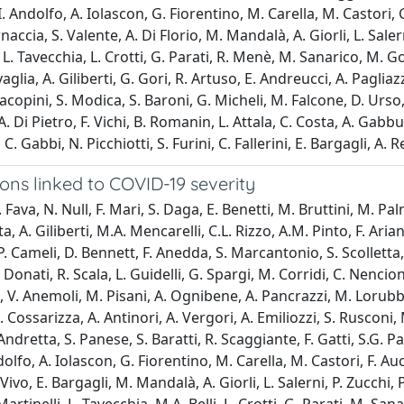
 Andolfo, A. Iolascon, G. Fiorentino, M. Carella, M. Castori, 
ccia, S. Valente, A. Di Florio, M. Mandalà, A. Giorli, L. Salerni,
. Tavecchia, L. Crotti, G. Parati, R. Menè, M. Sanarico, M. Gori,
glia, A. Giliberti, G. Gori, R. Artuso, E. Andreucci, A. Pagliazzi
Iacopini, S. Modica, S. Baroni, G. Micheli, M. Falcone, D. Urso, 
. Di Pietro, F. Vichi, B. Romanin, L. Attala, C. Costa, A. Gabbu
C. Gabbi, N. Picchiotti, S. Furini, C. Fallerini, E. Bargagli, A. R
ons linked to COVID-19 severity
 Fava, N. Null, F. Mari, S. Daga, E. Benetti, M. Bruttini, M. Palm
ta, A. Giliberti, M.A. Mencarelli, C.L. Rizzo, A.M. Pinto, F. Ar
. Cameli, D. Bennett, F. Anedda, S. Marcantonio, S. Scolletta, F
. Donati, R. Scala, L. Guidelli, G. Spargi, M. Corridi, C. Nencion
ri, V. Anemoli, M. Pisani, A. Ognibene, A. Pancrazzi, M. Lorub
Cossarizza, A. Antinori, A. Vergori, A. Emiliozzi, S. Rusconi, M.
ndretta, S. Panese, S. Baratti, R. Scaggiante, F. Gatti, S.G. Par
fo, A. Iolascon, G. Fiorentino, M. Carella, M. Castori, F. Auce
vo, E. Bargagli, M. Mandalà, A. Giorli, L. Salerni, P. Zucchi, P.