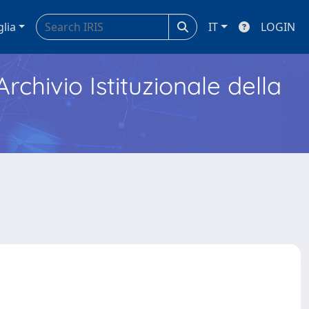
glia
IT
LOGIN
Archivio Istituzionale della