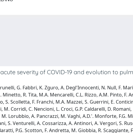
 acute severity of COVID-19 and evolution to pulm
elli, G. Fabbri, K. Zguro, A. Degl'Innocenti, N. Null, F. Mari, 
 S. Minetto, R. Tita, M.A. Mencarelli, C.L. Rizzo, A.M. Pinto, F
S. Scolletta, F. Franchi, M.A. Mazzei, S. Guerrini, E. Conticini,
gi, M. Corridi, C. Nencioni, L. Croci, G.P. Caldarelli, D. Romani,
, M. Lorubbio, A. Pancrazzi, M. Vaghi, A.D.'. Monforte, F.G. M
i, S. Venturelli, A. Cossarizza, A. Antinori, A. Vergori, S. Rusc
Baratti, P.G. Scotton, F. Andretta, M. Giobbia, R. Scaggiante, F.