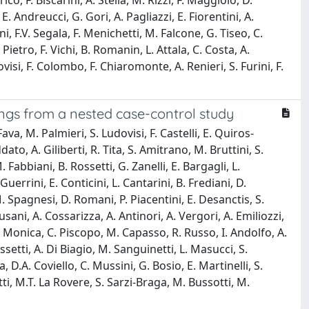
ico, F. Biscarini, A. Stella, M. Rizzi, F. Maggiolo, D.
E. Andreucci, G. Gori, A. Pagliazzi, E. Fiorentini, A.
ni, F.V. Segala, F. Menichetti, M. Falcone, G. Tiseo, C.
Pietro, F. Vichi, B. Romanin, L. Attala, C. Costa, A.
si, F. Colombo, F. Chiaromonte, A. Renieri, S. Furini, F.
dings from a nested case-control study
Fava, M. Palmieri, S. Ludovisi, F. Castelli, E. Quiros-
ato, A. Giliberti, R. Tita, S. Amitrano, M. Bruttini, S.
Fabbiani, B. Rossetti, G. Zanelli, E. Bargagli, L.
errini, E. Conticini, L. Cantarini, B. Frediani, D.
, M. Spagnesi, D. Romani, P. Piacentini, E. Desanctis, S.
sani, A. Cossarizza, A. Antinori, A. Vergori, A. Emiliozzi,
.D. Monica, C. Piscopo, M. Capasso, R. Russo, I. Andolfo, A.
setti, A. Di Biagio, M. Sanguinetti, L. Masucci, S.
a, D.A. Coviello, C. Mussini, G. Bosio, E. Martinelli, S.
tti, M.T. La Rovere, S. Sarzi-Braga, M. Bussotti, M.