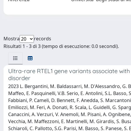
Mostra
records
Risultati 1 - 3 di 3 (tempo di esecuzione: 0.0 secondi).
Ultra-rare RTEL1 gene variants associate with
disorder
2023 L. Bergantini, M. Baldassarri, M. D'Alessandro, G. Brun
Maffeo, E. Pasquinelli, V.B. Serio, E. Antolini, S.L. Basso,
Fabbiani, P. Cameli, D. Bennett, F. Anedda, S. Marcantonio, 
Emiliozzi, M. Feri, A. Donati, R. Scala, L. Guidelli, G. Spar
Canaccini, A. Verzuri, V. Anemoli, M. Pisani, A. Ognibene
Vecchia, M. Maffezzoni, E. Martinelli, M. Girardis, S. Busan
Schiaroli, C. Pallotto, S.G. Parisi, M. Basso, S. Panese, S. 