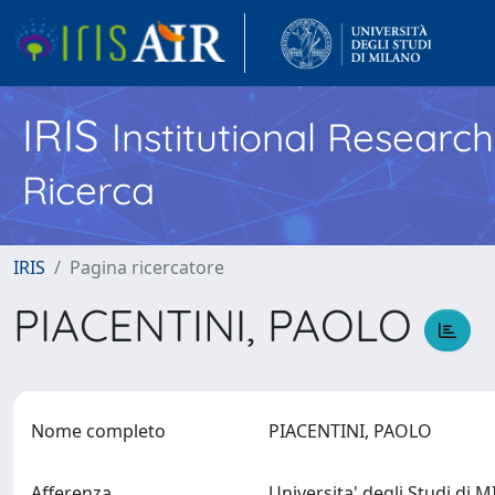
IRIS
Institutional Researc
Ricerca
IRIS
Pagina ricercatore
PIACENTINI, PAOLO
Nome completo
PIACENTINI, PAOLO
Afferenza
Universita' degli Studi di