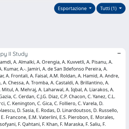
Esportazione
Tutti (1)
py II Study
hamdi, A. Almalki, A. Orengia, A. Kuvvetli, A. Pisanu, A.
. Kumar, A.-. Jamiri, A. de San Ildefonso Pereira, A.
r, A. Frontali, A. Faisal, A.M. Roldan, A. Hamid, A. Andre,
 A. Chessa, A. Tromba, A. Castaldi, A. Brillantino, A.
 Mitul, A. Mehraj, A. Laharwal, A. Iqbal, A. Liarakos, A.
azia, C. Cerdan, C.J.G. Diaz, C.P. Chacon, C. Yanez, C.L.
, C. Kenington, C. Gica, C. Folliero, C. Varela, D.
olaescu, D. Sasia, E. Rodas, D. Linardoutsos, D. Russello,
, E. Francone, E.M. Vaterlini, E.S. Pierobon, E. Morales,
sofyani, F. Qahtani, F. Khan, F. Maraska, F. Saliu, F.