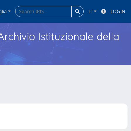
glia
IT
LOGIN
Archivio Istituzionale della