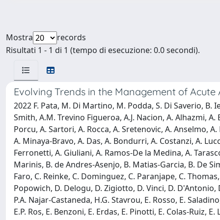
Mostra
records
Risultati 1 - 1 di 1 (tempo di esecuzione: 0.0 secondi).
Evolving Trends in the Management of Acute A
2022 F. Pata, M. Di Martino, M. Podda, S. Di Saverio, B. Iel
Smith, A.M. Trevino Figueroa, A.J. Nacion, A. Alhazmi, A. B
Porcu, A. Sartori, A. Rocca, A. Sretenovic, A. Anselmo, A.
A. Minaya-Bravo, A. Das, A. Bondurri, A. Costanzi, A. Lucch
Ferronetti, A. Giuliani, A. Ramos-De la Medina, A. Tarascon
Marinis, B. de Andres-Asenjo, B. Matias-Garcia, B. De Simo
Faro, C. Reinke, C. Dominguez, C. Paranjape, C. Thomas, C.C
Popowich, D. Delogu, D. Zigiotto, D. Vinci, D. D'Antonio, D
P.A. Najar-Castaneda, H.G. Stavrou, E. Rosso, E. Saladino, 
E.P. Ros, E. Benzoni, E. Erdas, E. Pinotti, E. Colas-Ruiz, E.