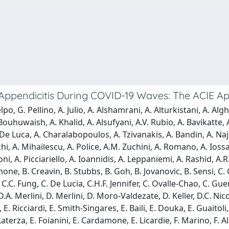
ppendicitis During COVID-19 Waves: The ACIE Ap
po, G. Pellino, A. Julio, A. Alshamrani, A. Alturkistani, A. Alg
ouhuwaish, A. Khalid, A. Alsufyani, A.V. Rubio, A. Bavikatte, A
 De Luca, A. Charalabopoulos, A. Tzivanakis, A. Bandin, A. Naja
i, A. Mihailescu, A. Police, A.M. Zuchini, A. Romano, A. Iossa,
i, A. Picciariello, A. Ioannidis, A. Leppaniemi, A. Rashid, A.R.
ne, B. Creavin, B. Stubbs, B. Goh, B. Jovanovic, B. Sensi, C. G
. Fung, C. De Lucia, C.H.F. Jennifer, C. Ovalle-Chao, C. Guerci
.A. Merlini, D. Merlini, D. Moro-Valdezate, D. Keller, D.C. Nic
E. Ricciardi, E. Smith-Singares, E. Baili, E. Douka, E. Guaitoli
 Laterza, E. Foianini, E. Cardamone, E. Licardie, F. Marino, F. Al