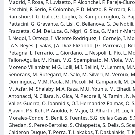
Madrid, F. Rosa, F. Luvisetto, F. Alconchel, F. Pareja-Ciur
Pecchini, F. Serio, F. Colombo, F. Di Marzo, F. Ferrara, F. 
Ramshorst, G. Gallo, G. Luglio, G. Kampouroglou, G. Papa
Pattacini, G. Gravante, G. Lisi, G. Bellanova, G. De Nobili
Frazzetta, G.M. De Luca, G. Nigri, G. Sica, G. Martin-Mart
I. Negoi, I. Ortega, I. Vicente Rodriguez, I. Cornejo, I. Mo
J.A.S. Reyes, J. Salas, J.A. Diaz-Elizondo, J.G. Parreira, J.
Petagna, L. Ferrario, L. Giordano, L. Nespoli, L. Pio, L. Mo
Tallon-Aguilar, M. Khan, M.G. Spampinato, M. Viola, M.V.
Moreno Villamizar, M.G. Lolli, M.I. Bellini, M. Lemma, 
Senorans, M. Rutegard, M. Salo, M. Silveri, M. Veroux, M
Dominguez, M.M. Paola, M. Piccoli, M. Campanelli, M. D
M. Azfar, M. Shalaby, M.A. Raza, M.U. Younis, M. Elhadi, M.
Antonacci, N. Cillara, N. Gica, N. Pecorelli, N. Tamini, N.
Valles-Guerra, O. Ioannidis, O.I. Hernandez Palmas, O. San
Ajawin, P.S. Koh, P. Anoldo, P. Major, Q. Alharthi, R. Lui, R.
Morales-Conde, S. Benli, S. Fuentes, S.G. de las Casas, S.
Ghedan, S. Perez-Bertolez, S. Chiappetta, S. Delis, S. Sca
Calderon Duque, T. Perra, T. Liakakos, T. Daskalakis, T. Ko