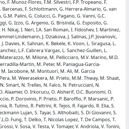
o, F. Munoz-Flores, F.M. Silvestri, F.P. Tropeano, F.
F.J.Q. Barcenas, F. Schlottmann, G. Herrera-Almario, G. van
G.M. Palini, G. Colucci, G. Pagano, G. Vanni, G.C.
ggi, G. Izzo, G. Argenio, G. Brisinda, G. Esposito, G.
. Nikaj, I. Neri, I.A. San Roman, I. Fidoshev, I. Martinez,
 Lammel-Lindemann, J. Dziakova, J. Salinas, J.P. Jovanovic,
d, J. Davies, K. Sahnan, K. Bekele, K. Voon, L. Siragusa, L.
z-Sanchez, L.F. Cabrera Vargas, L. Sanchez-Guillen, L.
 Materazzo, M. Milone, M. Pellicciaro, M.V. Marino, M.D.
erradilla-Martin, M. Peter, M. Paniagua-Garcia-
, M. Iacobone, M. Montuori, M. Ali, M. Garcia
 Pera, M. Weerasekera, M. Prieto, M.M. Thway, M. Shaat,
. Smart, N. Trelles, N. Falco, N. Petrucciani, N.
 O. Alaamer, O. Irkorucu, O. Alsherif, O.C. Buonomi, O.
o, P. Dorovinis, P. Prieto, P. Baroffio, P. Marsanic, P.
a, R. Tutino, R. Peltrini, R. Tejos, R. Fajardo, R. Elia, S.
ckmann Lujan, S. Tayar, S. Althobaiti, S. Di Giovanni, S.
T.L.D. Fung, T. Delko, T. Nicolas Lopez, T. De Campos, T.
ossi, V. Sosa, V. Testa, V. Tomajer, V. Andriola, V. Tonini,