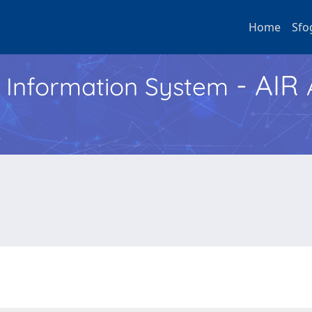
Home
Sfo
- AIR
h Information System