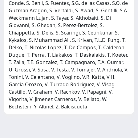
Conde, S. Benli, S. Fuentes, S.G. de las Casas, S.O. de
Guzman Aragon, S. Vertaldi, S. Awad, S. Gentilli, S.A.
Weckmann Lujan, S. Tayar, S. Althobaiti, S. Di
Giovanni, S. Ghedan, S. Perez-Bertolez, S.
Chiappetta, S. Delis, S. Scaringi, S. Cetinkunar, S.
Kykalos, S. Muhammad Ali, S. Krivan, T.L.D. Fung, T.
Delko, T. Nicolas Lopez, T. De Campos, T. Calderon
Duque, T. Perra, T. Liakakos, T. Daskalakis, T. Koeter,
T. Zalla, T.E. Gonzalez, T. Campagnaro, T.A. Oumar,
U. Grossi, V. Sosa, V. Testa, V. Tomajer, V. Andriola, V.
Tonini, V. Celentano, V. Voglino, V.R. Katta, V.H.
Garcia Orozco, V. Turrado-Rodriguez, V. Visag-
Castillo, V. Graham, V. Rachkov, V. Papagni, V.
Vigorita, V. Jimenez Carneros, V. Bellato, W.
Bechstein, Y. Altinel, Z. Balciscueta