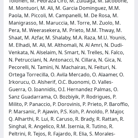
Tolonen, M. Pedraza Ciro, M. Zuluaga, M. Iacobone,
M. Montuori, M. Ali, M. Garcia Dominguez, M.M.
Paola, M. Piccoli, M. Campanelli, M. De Rosa, M.
Manigrasso, M. Maruccia, M. Torre, M. Zuolo, M.
Pera, M. Weerasekera, M. Prieto, M.M. Thway, M.
Shaat, M. Azfar, M. Shalaby, M.A. Raza, M.U. Younis,
M. Elhadi, M. Ali, M. Althomali, N. Al Amri, N. Dudi-
Venkata, N. Alselaim, N. Smart, N. Trelles, N. Falco,
N. Petrucciani, N. Antonacci, N. Cillara, N. Gica, N.
Pecorelli, N. Tamini, N. Machairas, N. Feituri, N.
Ortega Torrecilla, O. Avila Mercado, O. Alaamer, O.
Irkorucu, O. Alsherif, O.C. Buonomi, O. Valles-
Guerra, O. Ioannidis, O.I. Hernandez Palmas, O.
Sanz Guadarrama, O. Bozbiyik, P. Rodrigues, P.
Milito, P. Panaccio, P. Dorovinis, P. Prieto, P. Baroffio,
P. Marsanic, P. Ajawin, P.S. Koh, P. Anoldo, P. Major,
Q. Alharthi, R. Lui, R. Caruso, R. Brady, R. Rattan, R.
Singhal, R. Angelico, R.M. Isernia, R. Tutino, R.
Peltrini, R. Tejos, R. Fajardo, R. Elia, S. Morales-