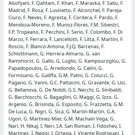
Alsofyani, F. Qahtani, F. Khan, F. Maraska, F. Saliu, F.
Madrid, F. Rosa, F. Luvisetto, F. Alconchel, F. Pareja-
Ciuro, F. Neves, F. Agresta, F. Cordera, F. Pardo, F.
Mendoza-Moreno, F. Munoz-Flores, F.M. Silvestri,
F.P. Tropeano, F. Pecchini, F. Serio, F. Colombo, F. Di
Marzo, F. Ferrara, F. Lancellotti, F. Litta, F. Martini, F.
Roscio, F. Blanco-Antona, F.J.Q. Barcenas, F.
Schlottmann, G. Herrera-Almario, G. van
Ramshorst, G. Gallo, G. Luglio, G. Kampouroglou, G.
Papadopoulos, G. Arredondo, G. Calini, G.
Formisano, G. Galiffa, G.M. Palini, G. Colucci, G.
Pagano, G. Vanni, G.C. Pattacini, G. Gravante, G. Lisi,
G. Bellanova, G. De Nobili, G.S. Necchi, G. Sinibaldi,
G. Bacchiocchi, G. Bagaglini, G. Maggi, G. Izzo, G.
Argenio, G. Brisinda, G. Esposito, G. Frazzetta, G.M.
De Luca, G. Nigri, G. Sica, G. Martin-Martin, G.A.
Ugon, G. Martinez-Mier, G.M. Machain Vega, G.
Nari, H. Nikaj, I. Neri, I.A. San Roman, I. Fidoshev, I.
Martinez, I. Negoi, I. Ortega, I. Vicente Rodriguez, I.