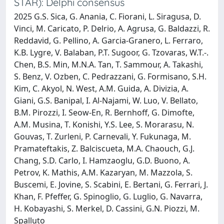
STAR): Delphi consensus
2025 G.S. Sica, G. Anania, C. Fiorani, L. Siragusa, D.
Vinci, M. Caricato, P. Delrio, A. Agrusa, G. Baldazzi, R.
Reddavid, G. Pellino, A. Garcia-Granero, L. Ferraro,
K.B. Lygre, V. Balaban, P.T. Sugoor, G. Tzovaras, W.T.-.
Chen, B.S. Min, M.N.A. Tan, T. Sammour, A. Takashi,
S. Benz, V. Ozben, C. Pedrazzani, G. Formisano, S.H.
Kim, C. Akyol, N. West, A.M. Guida, A. Divizia, A.
Giani, G.S. Banipal, I. Al-Najami, W. Luo, V. Bellato,
B.M. Pirozzi, I. Seow-En, R. Bernhoff, G. Dimofte,
A.M. Musina, T. Konishi, Y.S. Lee, S. Morarasu, N.
Gouvas, T. Zurleni, P. Carnevali, Y. Fukunaga, M.
Pramateftakis, Z. Balciscueta, M.A. Chaouch, G.J.
Chang, S.D. Carlo, I. Hamzaoglu, G.D. Buono, A.
Petrov, K. Mathis, A.M. Kazaryan, M. Mazzola, S.
Buscemi, E. Jovine, S. Scabini, E. Bertani, G. Ferrari, J.
Khan, F. Pfeffer, G. Spinoglio, G. Luglio, G. Navarra,
H. Kobayashi, S. Merkel, D. Cassini, G.N. Piozzi, M.
Spalluto