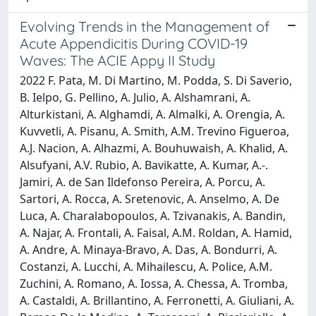
Evolving Trends in the Management of
Acute Appendicitis During COVID-19
Waves: The ACIE Appy II Study
2022 F. Pata, M. Di Martino, M. Podda, S. Di Saverio,
B. Ielpo, G. Pellino, A. Julio, A. Alshamrani, A.
Alturkistani, A. Alghamdi, A. Almalki, A. Orengia, A.
Kuvvetli, A. Pisanu, A. Smith, A.M. Trevino Figueroa,
A.J. Nacion, A. Alhazmi, A. Bouhuwaish, A. Khalid, A.
Alsufyani, A.V. Rubio, A. Bavikatte, A. Kumar, A.-.
Jamiri, A. de San Ildefonso Pereira, A. Porcu, A.
Sartori, A. Rocca, A. Sretenovic, A. Anselmo, A. De
Luca, A. Charalabopoulos, A. Tzivanakis, A. Bandin,
A. Najar, A. Frontali, A. Faisal, A.M. Roldan, A. Hamid,
A. Andre, A. Minaya-Bravo, A. Das, A. Bondurri, A.
Costanzi, A. Lucchi, A. Mihailescu, A. Police, A.M.
Zuchini, A. Romano, A. Iossa, A. Chessa, A. Tromba,
A. Castaldi, A. Brillantino, A. Ferronetti, A. Giuliani, A.