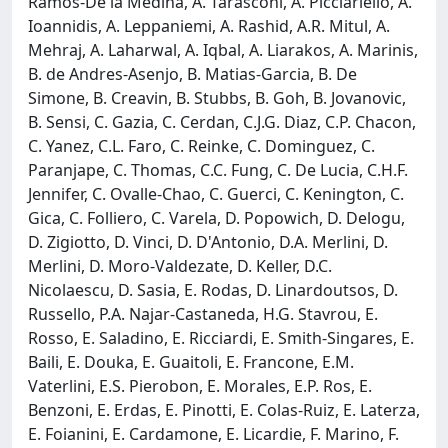
Ramos-De la Medina, A. Tarasconi, A. Picciariello, A.
Ioannidis, A. Leppaniemi, A. Rashid, A.R. Mitul, A.
Mehraj, A. Laharwal, A. Iqbal, A. Liarakos, A. Marinis,
B. de Andres-Asenjo, B. Matias-Garcia, B. De
Simone, B. Creavin, B. Stubbs, B. Goh, B. Jovanovic,
B. Sensi, C. Gazia, C. Cerdan, C.J.G. Diaz, C.P. Chacon,
C. Yanez, C.L. Faro, C. Reinke, C. Dominguez, C.
Paranjape, C. Thomas, C.C. Fung, C. De Lucia, C.H.F.
Jennifer, C. Ovalle-Chao, C. Guerci, C. Kenington, C.
Gica, C. Folliero, C. Varela, D. Popowich, D. Delogu,
D. Zigiotto, D. Vinci, D. D'Antonio, D.A. Merlini, D.
Merlini, D. Moro-Valdezate, D. Keller, D.C.
Nicolaescu, D. Sasia, E. Rodas, D. Linardoutsos, D.
Russello, P.A. Najar-Castaneda, H.G. Stavrou, E.
Rosso, E. Saladino, E. Ricciardi, E. Smith-Singares, E.
Baili, E. Douka, E. Guaitoli, E. Francone, E.M.
Vaterlini, E.S. Pierobon, E. Morales, E.P. Ros, E.
Benzoni, E. Erdas, E. Pinotti, E. Colas-Ruiz, E. Laterza,
E. Foianini, E. Cardamone, E. Licardie, F. Marino, F.