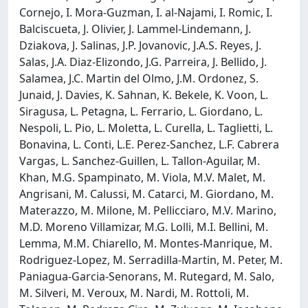
Cornejo, I. Mora-Guzman, I. al-Najami, I. Romic, I.
Balciscueta, J. Olivier, J. Lammel-Lindemann, J.
Dziakova, J. Salinas, J.P. Jovanovic, J.A.S. Reyes, J.
Salas, J.A. Diaz-Elizondo, J.G. Parreira, J. Bellido, J.
Salamea, J.C. Martin del Olmo, J.M. Ordonez, S.
Junaid, J. Davies, K. Sahnan, K. Bekele, K. Voon, L.
Siragusa, L. Petagna, L. Ferrario, L. Giordano, L.
Nespoli, L. Pio, L. Moletta, L. Curella, L. Taglietti, L.
Bonavina, L. Conti, L.E. Perez-Sanchez, L.F. Cabrera
Vargas, L. Sanchez-Guillen, L. Tallon-Aguilar, M.
Khan, M.G. Spampinato, M. Viola, M.V. Malet, M.
Angrisani, M. Calussi, M. Catarci, M. Giordano, M.
Materazzo, M. Milone, M. Pellicciaro, M.V. Marino,
M.D. Moreno Villamizar, M.G. Lolli, M.I. Bellini, M.
Lemma, M.M. Chiarello, M. Montes-Manrique, M.
Rodriguez-Lopez, M. Serradilla-Martin, M. Peter, M.
Paniagua-Garcia-Senorans, M. Rutegard, M. Salo,
M. Silveri, M. Veroux, M. Nardi, M. Rottoli, M.