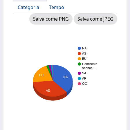
Categoria
Tempo
Salva come PNG
Salva come JPEG
NA
AS
EU
Continente
sconos…
SA
EU
NA
AF
OC
AS