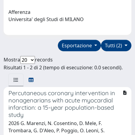
Afferenza
Universita' degli Studi di MILANO
Esportazione
Tutti (2)
Mostra
records
Risultati 1 - 2 di 2 (tempo di esecuzione: 0.0 secondi).
Percutaneous coronary intervention in
nonagenarians with acute myocardial
infarction: a 15-year population-based
study
2026 G. Marenzi, N. Cosentino, D. Mele, F.
Trombara, G. D'Aleo, P. Poggio, O. Leoni, S.