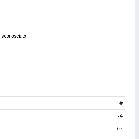
e sconosciuto
#
74
63