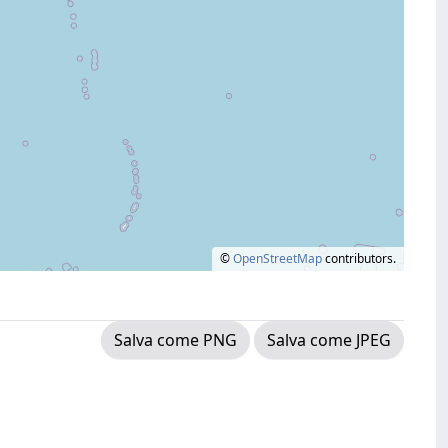
©
OpenStreetMap
contributors.
Salva come PNG
Salva come JPEG