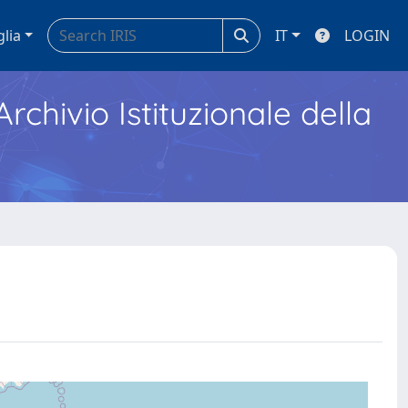
glia
IT
LOGIN
Archivio Istituzionale della