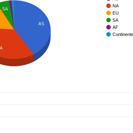
NA
SA
EU
SA
AS
AF
Continent
A