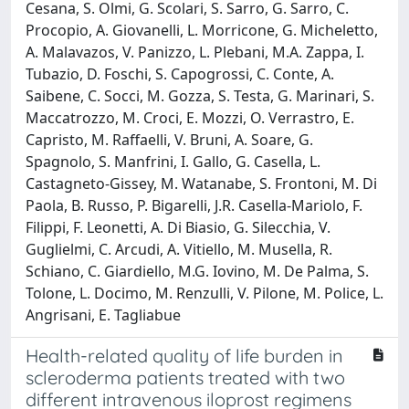
Cesana, S. Olmi, G. Scolari, S. Sarro, G. Sarro, C.
Procopio, A. Giovanelli, L. Morricone, G. Micheletto,
A. Malavazos, V. Panizzo, L. Plebani, M.A. Zappa, I.
Tubazio, D. Foschi, S. Capogrossi, C. Conte, A.
Saibene, C. Socci, M. Gozza, S. Testa, G. Marinari, S.
Maccatrozzo, M. Croci, E. Mozzi, O. Verrastro, E.
Capristo, M. Raffaelli, V. Bruni, A. Soare, G.
Spagnolo, S. Manfrini, I. Gallo, G. Casella, L.
Castagneto-Gissey, M. Watanabe, S. Frontoni, M. Di
Paola, B. Russo, P. Bigarelli, J.R. Casella-Mariolo, F.
Filippi, F. Leonetti, A. Di Biasio, G. Silecchia, V.
Guglielmi, C. Arcudi, A. Vitiello, M. Musella, R.
Schiano, C. Giardiello, M.G. Iovino, M. De Palma, S.
Tolone, L. Docimo, M. Renzulli, V. Pilone, M. Police, L.
Angrisani, E. Tagliabue
Health-related quality of life burden in
scleroderma patients treated with two
different intravenous iloprost regimens