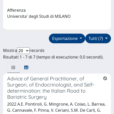
Afferenza
Universita' degli Studi di MILANO
Esportazione
Tutti (7)
Mostra
records
Risultati 1 - 7 di 7 (tempo di esecuzione: 0.0 secondi).
Advice of General Practitioner, of
Surgeon, of Endocrinologist, and Self-
determination: the Italian Road to
Bariatric Surgery
2022 A.E. Pontiroli, G. Mingrone, A. Colao, L. Barrea,
G. Cannavale, F. Pinna, V. Ceriani, S.M. De Carli, G.