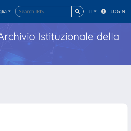
glia
IT
LOGIN
Archivio Istituzionale della