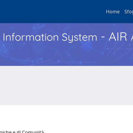
Home
Sfo
- AIR
h Information System
iniche e di Comunità