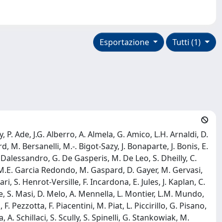
Esportazione
Tutti (1)
P. Ade, J.G. Alberro, A. Almela, G. Amico, L.H. Arnaldi, D.
rd, M. Bersanelli, M.-. Bigot-Sazy, J. Bonaparte, J. Bonis, E.
. Dalessandro, G. De Gasperis, M. De Leo, S. Dheilly, C.
, M.E. Garcia Redondo, M. Gaspard, D. Gayer, M. Gervasi,
 S. Henrot-Versille, F. Incardona, E. Jules, J. Kaplan, C.
e, S. Masi, D. Melo, A. Mennella, L. Montier, L.M. Mundo,
, F. Pezzotta, F. Piacentini, M. Piat, L. Piccirillo, G. Pisano,
. Schillaci, S. Scully, S. Spinelli, G. Stankowiak, M.