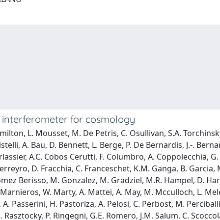
 interferometer for cosmology
ton, L. Mousset, M. De Petris, C. Osullivan, S.A. Torchinsky, 
istelli, A. Bau, D. Bennett, L. Berge, P. De Bernardis, J.-. Berna
arlassier, A.C. Cobos Cerutti, F. Columbro, A. Coppolecchia, G
Ferreyro, D. Fracchia, C. Franceschet, K.M. Ganga, B. Garcia
mez Berisso, M. Gonzalez, M. Gradziel, M.R. Hampel, D. Harari,
. Marnieros, W. Marty, A. Mattei, A. May, M. Mcculloch, L. Mel
ot, A. Passerini, H. Pastoriza, A. Pelosi, C. Perbost, M. Perciballi
Rasztocky, P. Ringegni, G.E. Romero, J.M. Salum, C. Scoccola, A