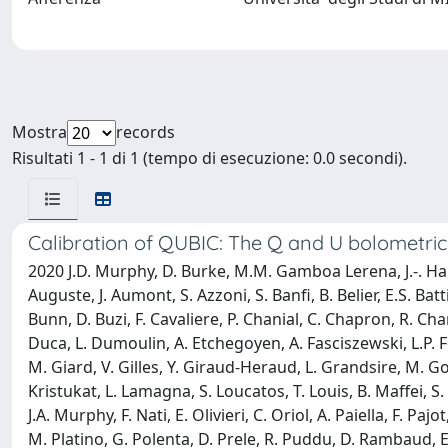
Mostra
records
Risultati 1 - 1 di 1 (tempo di esecuzione: 0.0 secondi).
Calibration of QUBIC: The Q and U bolometric
2020 J.D. Murphy, D. Burke, M.M. Gamboa Lerena, J.-. Hamil
Auguste, J. Aumont, S. Azzoni, S. Banfi, B. Belier, E.S. Batt
Bunn, D. Buzi, F. Cavaliere, P. Chanial, C. Chapron, R. Ch
Duca, L. Dumoulin, A. Etchegoyen, A. Fasciszewski, L.P. 
M. Giard, V. Gilles, Y. Giraud-Heraud, L. Grandsire, M. Go
Kristukat, L. Lamagna, S. Loucatos, T. Louis, B. Maffei, S
J.A. Murphy, F. Nati, E. Olivieri, C. Oriol, A. Paiella, F. Paj
M. Platino, G. Polenta, D. Prele, R. Puddu, D. Rambaud, E. 