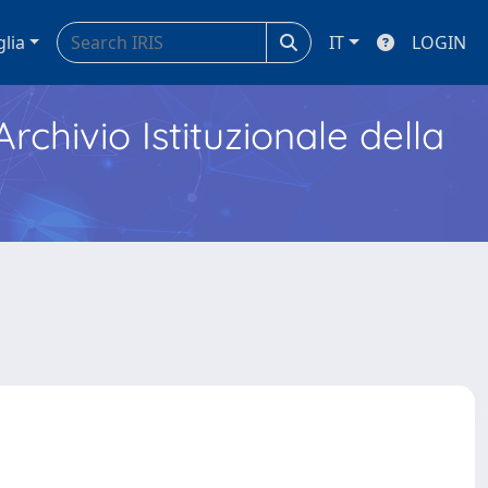
glia
IT
LOGIN
Archivio Istituzionale della