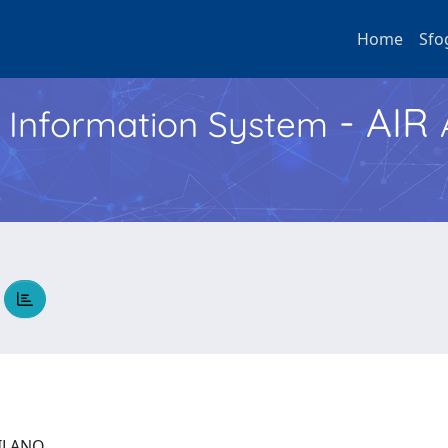
Home
Sfo
- AIR
h Information System
A
 MILANO