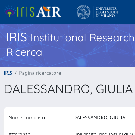
IRIS
Institutional Researc
Ricerca
IRIS
Pagina ricercatore
DALESSANDRO, GIULI
Nome completo
DALESSANDRO, GIULIA
Afferenza
Universita' degli Studi di