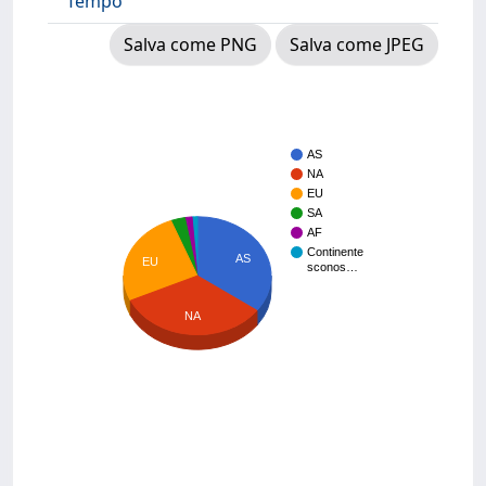
Tempo
Salva come PNG
Salva come JPEG
AS
NA
EU
SA
AF
Continente
AS
EU
sconos…
NA