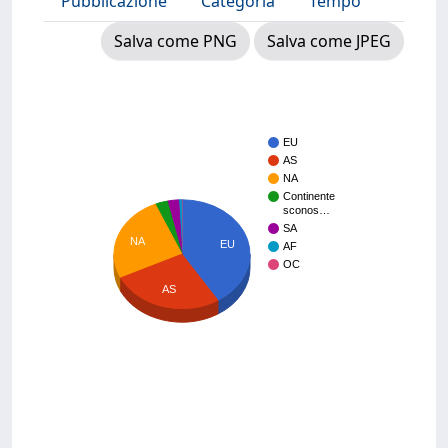
Pubblicazione
Categoria
Tempo
Salva come PNG
Salva come JPEG
EU
AS
NA
Continente
sconos…
SA
NA
EU
AF
OC
AS