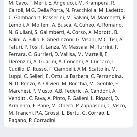
M. Cavo, F. Merli, E. Angelucci, M. Krampera, R.
Cairoli, M.G. Della Porta, N. Fracchiolla, M. Ladetto,
C. Gambacorti Passerini, M. Salvini, M. Marchetti, R.
Lemoli, A. Molteni, A. Busca, A. Cuneo, A. Romano,
N. Giuliani, S. Galimberti, A. Corso, A. Morotti, B.
Falini, A. Billio, F. Gherlinzoni, G. Visani, M.C. Tisi, A.
Tafuri, P. Tosi, F. Lanza, M. Massaia, M. Turrini, F.
Ferrara, C. Gurrieri, D. Vallisa, M. Martelli, E.
Derenzini, A. Guarini, A. Conconi, A. Cuccaro, L.
Cudillo, D. Russo, F. Ciambelli, A.M. Scattolin, M.
Luppi, C. Selleri, E. Ortu La Barbera, C. Ferrandina,
N. Di Renzo, A. Olivieri, M. Bocchia, M. Gentile, F.
Marchesi, P. Musto, A.B. Federici, A. Candoni, A.
Venditti, C. Fava, A. Pinto, P. Galieni, L. Rigacci, D.
Armiento, F. Pane, M. Oberti, P. Zappasodi, C. Visco,
M. Franchi, P.A. Grossi, L. Bertu, G. Corrao, L.
Pagano, P. Corradini