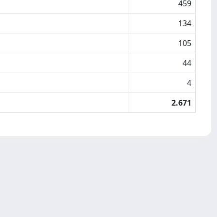
459
134
105
44
4
2.671
Copyright © 2026