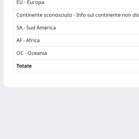
EU - Europa
Continente sconosciuto - Info sul continente non dis
SA - Sud America
AF - Africa
OC - Oceania
Totale
Powered by
IRIS
-
about IRIS
-
Utilizzo dei cookie