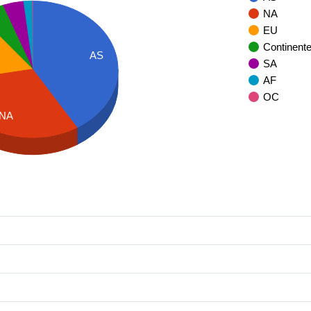
NA
EU
Continent
AS
SA
AF
OC
NA