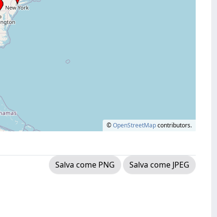
©
OpenStreetMap
contributors.
Salva come PNG
Salva come JPEG