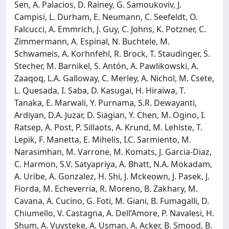
Sen, A. Palacios, D. Rainey, G. Samoukoviv, J.
Campisi, L. Durham, E. Neumann, C. Seefeldt, O.
Falcucci, A. Emmrich, J. Guy, C. Johns, K. Potzner, C.
Zimmermann, A. Espinal, N. Buchtele, M.
Schwameis, A. Korhnfehl, R. Brock, T. Staudinger, S.
Stecher, M. Barnikel, S. Antón, A. Pawlikowski, A.
Zaaqoq, L.A. Galloway, C. Merley, A. Nichol, M. Csete,
L. Quesada, I. Saba, D. Kasugai, H. Hiraiwa, T.
Tanaka, E. Marwali, Y. Purnama, S.R. Dewayanti,
Ardiyan, D.A. Juzar, D. Siagian, Y. Chen, M. Ogino, I.
Ratsep, A. Post, P. Sillaots, A. Krund, M. Lehiste, T.
Lepik, F. Manetta, E. Mihelis, I.C. Sarmiento, M.
Narasimhan, M. Varrone, M. Komats, J. Garcia-Diaz,
C. Harmon, S.V. Satyapriya, A. Bhatt, N.A. Mokadam,
A. Uribe, A. Gonzalez, H. Shi, J. Mckeown, J. Pasek, J.
Fiorda, M. Echeverria, R. Moreno, B. Zakhary, M.
Cavana, A. Cucino, G. Foti, M. Giani, B. Fumagalli, D.
Chiumello, V. Castagna, A. Dell’Amore, P. Navalesi, H.
Shum, A. Vuysteke, A. Usman, A. Acker, B. Smood, B.