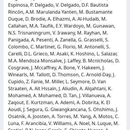
Espinosa, P. Delgado, V. Delgado, D.F. Bautista
Rincón, A.M. Marulanda Yanten, M. Bustamante
Duque, D. Brodie, A. Elhazmi, A. Al-Hudaib, M.
Callahan, M.A. Taufik, E.Y. Wardoyo, M. Gunawan,
N.S. Trisnaningrum, V. Irawany, M. Rayhan, M.
Panigada, A. Pesenti, A. Zanella, G. Grasselli, S.
Colombo, C. Martinet, G. Florio, M. Antonelli, S.
Carelli, D.L. Grieco, M. Asaki, K. Hoshino, L. Salazar,
M.A. Mendoza Monsalve, J. Laffey, B. Mcnicholas, D.
Cosgrave, J. Mccaffrey, A. Bone, Y. Hakeem, J.
Winearls, M. Tallott, D. Thomson, C. Arnold-Day, J.
Cupido, Z. Fanie, M. Miller, L. Seymore, D. Van
Straaten, A. Ait Hssain, J. Aliudin, A. Alqahtani, K.
Mohamed, A. Mohamed, D. Tan, J. Villanueva, A.
Zaqout, E. Kurtzman, A. Ademi, A. Dobrita, K. El
Aoudi, J. Segura, G. Giwangkancana, S. Ohshimo, J.
Osatnik, A. Joosten, A. Torres, M. Yang, A. Motos, C.
Luna, F. Arancibia, V. Williams, A. Noel, N. Luque, M.