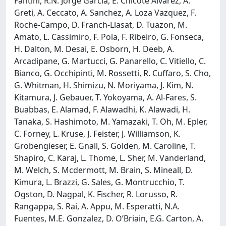
Fantini, R.N. Jorge García, E. Chicote Alvarez, A.
Greti, A. Ceccato, A. Sanchez, A. Loza Vazquez, F.
Roche-Campo, D. Franch-Llasat, D. Tuazon, M.
Amato, L. Cassimiro, F. Pola, F. Ribeiro, G. Fonseca,
H. Dalton, M. Desai, E. Osborn, H. Deeb, A.
Arcadipane, G. Martucci, G. Panarello, C. Vitiello, C.
Bianco, G. Occhipinti, M. Rossetti, R. Cuffaro, S. Cho,
G. Whitman, H. Shimizu, N. Moriyama, J. Kim, N.
Kitamura, J. Gebauer, T. Yokoyama, A. Al-Fares, S.
Buabbas, E. Alamad, F. Alawadhi, K. Alawadi, H.
Tanaka, S. Hashimoto, M. Yamazaki, T. Oh, M. Epler,
C. Forney, L. Kruse, J. Feister, J. Williamson, K.
Grobengieser, E. Gnall, S. Golden, M. Caroline, T.
Shapiro, C. Karaj, L. Thome, L. Sher, M. Vanderland,
M. Welch, S. Mcdermott, M. Brain, S. Mineall, D.
Kimura, L. Brazzi, G. Sales, G. Montrucchio, T.
Ogston, D. Nagpal, K. Fischer, R. Lorusso, R.
Rangappa, S. Rai, A. Appu, M. Esperatti, N.A.
Fuentes, M.E. Gonzalez, D. O’Briain, E.G. Carton, A.