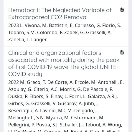
Hematocrit: The Neglected Variable of
Extracorporeal CO2 Removal
2023 L. Vivona, M. Battistin, E. Carlesso, G. Florio, S.
Todaro, S.M. Colombo, F. Zadek, G. Grasselli, A.
Zanella, T. Langer
Clinical and organizational factors
associated with mortality during the peak
of first COVID-19 wave: the global UNITE-
COVID study
2022 M. Greco, T. De Corte, A. Ercole, M. Antonelli, E.
Azoulay, G. Citerio, A.C. Morris, G. De Pascale, F.
Duska, P. Elbers, S. Einav, L. Forni, L. Galarza, A.R.J.
Girbes, G. Grasselli, V. Gusarov, A. Jubb, J.
Kesecioglu, A. Lavinio, M.C.M. Delgado, J.
Mellinghoff, S.N. Myatra, M. Ostermann, M.
Pellegrini, P. Povoa, S.J. Schaller, J.-. Teboul, A. Wong,
J.J. De Waele, M. Cecconi, M. Bezzi, A. Gira, P. Eller, T.