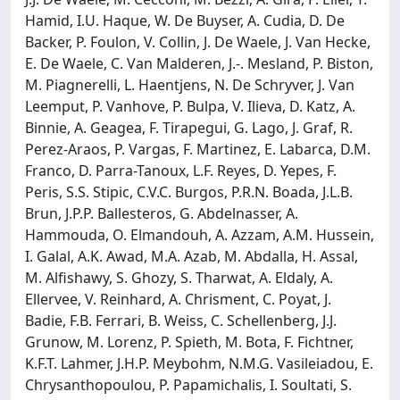
Hamid, I.U. Haque, W. De Buyser, A. Cudia, D. De
Backer, P. Foulon, V. Collin, J. De Waele, J. Van Hecke,
E. De Waele, C. Van Malderen, J.-. Mesland, P. Biston,
M. Piagnerelli, L. Haentjens, N. De Schryver, J. Van
Leemput, P. Vanhove, P. Bulpa, V. Ilieva, D. Katz, A.
Binnie, A. Geagea, F. Tirapegui, G. Lago, J. Graf, R.
Perez-Araos, P. Vargas, F. Martinez, E. Labarca, D.M.
Franco, D. Parra-Tanoux, L.F. Reyes, D. Yepes, F.
Peris, S.S. Stipic, C.V.C. Burgos, P.R.N. Boada, J.L.B.
Brun, J.P.P. Ballesteros, G. Abdelnasser, A.
Hammouda, O. Elmandouh, A. Azzam, A.M. Hussein,
I. Galal, A.K. Awad, M.A. Azab, M. Abdalla, H. Assal,
M. Alfishawy, S. Ghozy, S. Tharwat, A. Eldaly, A.
Ellervee, V. Reinhard, A. Chrisment, C. Poyat, J.
Badie, F.B. Ferrari, B. Weiss, C. Schellenberg, J.J.
Grunow, M. Lorenz, P. Spieth, M. Bota, F. Fichtner,
K.F.T. Lahmer, J.H.P. Meybohm, N.M.G. Vasileiadou, E.
Chrysanthopoulou, P. Papamichalis, I. Soultati, S.