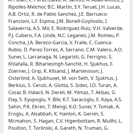
Ripolles-Melchor, B.C. Martin, S.Y. Teruel, J.H. Lucas,
A.B. Ortiz, R. de Pablo Sanchez, J.E. Barrueco-
Francioni, L.F. Espina, J.M. Bonell-Goytisolo, I.
Salaverria, A.S. Mir, E. Rodriguez-Ruiz, V.H. Valverde,
P.J. Cubero, F.A. Linde, N.C. Leganes, J.M. Romeu, P.
Concha, J.A. Berezo-Garcia, V. Fraile, C. Cuenca-
Rubio, D. Perez-Torres, A. Serrano, C.M. Valero, A.O.
Suner, L. Larranaga, N. Legaristi, G. Ferrigno, S.
Khlafalla, R. Bihariesingh-Sanchit, H. Sjukhus, F.
Zoerner, J. Grip, K. Kilsand, J. Martensson, J.
Osterlind, A. Sjukhuset, M. von Seth, V. Sjukhus, J.
Berkius, S. Ceruti, A. Glotta, S. Izdes, I.O. Turan, A.
Cosar, B. Halacli, N. Dereli, M. Yilmaz, T. Akbas, G.
Elay, S. Eyupoglu, Y. Bilir, K.T. Saracoglu, E. Kaya, A.S.
Sahin, P.K. Ekren, T. Mengi, K.O. Suner, Y. Tomak, A.
Eroglu, A. Alsabbah, K. Hanlon, K. Gervin, S.
Mcmahon, S. Hagan, C.V. Higenbottam, R. Mullhi, L.
Poulton, T. Torlinski, A. Gareth, N. Truman, G.