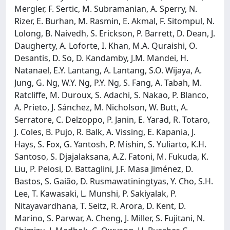
Mergler, F. Sertic, M. Subramanian, A. Sperry, N.
Rizer, E. Burhan, M. Rasmin, E. Akmal, F. Sitompul, N.
Lolong, B. Naivedh, S. Erickson, P. Barrett, D. Dean, J.
Daugherty, A. Loforte, I. Khan, M.A. Quraishi, O.
Desantis, D. So, D. Kandamby, J.M. Mandei, H.
Natanael, E.Y. Lantang, A. Lantang, S.O. Wijaya, A.
Jung, G. Ng, W.Y. Ng, P.Y. Ng, S. Fang, A. Tabah, M.
Ratcliffe, M. Duroux, S. Adachi, S. Nakao, P. Blanco,
A. Prieto, J. Sánchez, M. Nicholson, W. Butt, A.
Serratore, C. Delzoppo, P. Janin, E. Yarad, R. Totaro,
J. Coles, B. Pujo, R. Balk, A. Vissing, E. Kapania, J.
Hays, S. Fox, G. Yantosh, P. Mishin, S. Yuliarto, K.H.
Santoso, S. Djajalaksana, A.Z. Fatoni, M. Fukuda, K.
Liu, P. Pelosi, D. Battaglini, J.F. Masa Jiménez, D.
Bastos, S. Gaião, D. Rusmawatiningtyas, Y. Cho, S.H.
Lee, T. Kawasaki, L. Munshi, P. Sakiyalak, P.
Nitayavardhana, T. Seitz, R. Arora, D. Kent, D.
Marino, S. Parwar, A. Cheng, J. Miller, S. Fujitani, N.