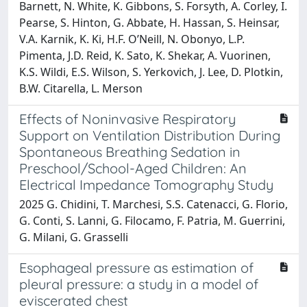
Barnett, N. White, K. Gibbons, S. Forsyth, A. Corley, I.
Pearse, S. Hinton, G. Abbate, H. Hassan, S. Heinsar,
V.A. Karnik, K. Ki, H.F. O’Neill, N. Obonyo, L.P.
Pimenta, J.D. Reid, K. Sato, K. Shekar, A. Vuorinen,
K.S. Wildi, E.S. Wilson, S. Yerkovich, J. Lee, D. Plotkin,
B.W. Citarella, L. Merson
Effects of Noninvasive Respiratory
Support on Ventilation Distribution During
Spontaneous Breathing Sedation in
Preschool/School-Aged Children: An
Electrical Impedance Tomography Study
2025 G. Chidini, T. Marchesi, S.S. Catenacci, G. Florio,
G. Conti, S. Lanni, G. Filocamo, F. Patria, M. Guerrini,
G. Milani, G. Grasselli
Esophageal pressure as estimation of
pleural pressure: a study in a model of
eviscerated chest