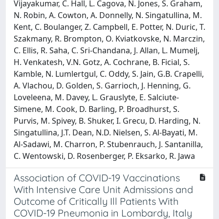
Vijayakumar, C. Hall, L. Cagova, N. Jones, S. Graham,
N. Robin, A. Cowton, A. Donnelly, N. Singatullina, M.
Kent, C. Boulanger, Z. Campbell, E. Potter, N. Duric, T.
Szakmany, R. Brompton, O. Kviatkovske, N. Marczin,
C. Ellis, R. Saha, C. Sri-Chandana, J. Allan, L. Mumelj,
H. Venkatesh, V.N. Gotz, A. Cochrane, B. Ficial, S.
Kamble, N. Lumlertgul, C. Oddy, S. Jain, G.B. Crapelli,
A. Vlachou, D. Golden, S. Garrioch, J. Henning, G.
Loveleena, M. Davey, L. Grauslyte, E. Salciute-
Simene, M. Cook, D. Barling, P. Broadhurst, S.
Purvis, M. Spivey, B. Shuker, I. Grecu, D. Harding, N.
Singatullina, J.T. Dean, N.D. Nielsen, S. Al-Bayati, M.
Al-Sadawi, M. Charron, P. Stubenrauch, J. Santanilla,
C. Wentowski, D. Rosenberger, P. Eksarko, R. Jawa
Association of COVID-19 Vaccinations
With Intensive Care Unit Admissions and
Outcome of Critically Ill Patients With
COVID-19 Pneumonia in Lombardy, Italy