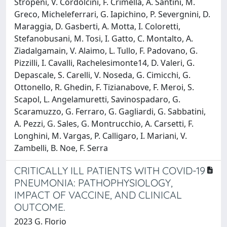
Stropeni, V. Cordolcini, F. Crimella, A. Santini, M.
Greco, Micheleferrari, G. Iapichino, P. Severgnini, D.
Maraggia, D. Gasberti, A. Motta, I. Coloretti,
Stefanobusani, M. Tosi, I. Gatto, C. Montalto, A.
Ziadalgamain, V. Alaimo, L. Tullo, F. Padovano, G.
Pizzilli, I. Cavalli, Rachelesimonte14, D. Valeri, G.
Depascale, S. Carelli, V. Noseda, G. Cimicchi, G.
Ottonello, R. Ghedin, F. Tizianabove, F. Meroi, S.
Scapol, L. Angelamuretti, Savinospadaro, G.
Scaramuzzo, G. Ferraro, G. Gagliardi, G. Sabbatini,
A. Pezzi, G. Sales, G. Montrucchio, A. Carsetti, F.
Longhini, M. Vargas, P. Calligaro, I. Mariani, V.
Zambelli, B. Noe, F. Serra
CRITICALLY ILL PATIENTS WITH COVID-19
PNEUMONIA: PATHOPHYSIOLOGY,
IMPACT OF VACCINE, AND CLINICAL
OUTCOME.
2023 G. Florio