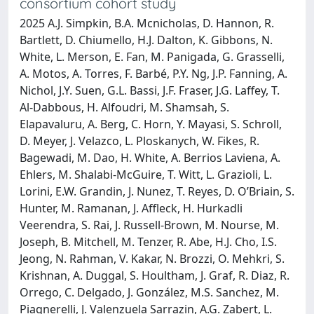
consortium cohort study
2025 A.J. Simpkin, B.A. Mcnicholas, D. Hannon, R.
Bartlett, D. Chiumello, H.J. Dalton, K. Gibbons, N.
White, L. Merson, E. Fan, M. Panigada, G. Grasselli,
A. Motos, A. Torres, F. Barbé, P.Y. Ng, J.P. Fanning, A.
Nichol, J.Y. Suen, G.L. Bassi, J.F. Fraser, J.G. Laffey, T.
Al-Dabbous, H. Alfoudri, M. Shamsah, S.
Elapavaluru, A. Berg, C. Horn, Y. Mayasi, S. Schroll,
D. Meyer, J. Velazco, L. Ploskanych, W. Fikes, R.
Bagewadi, M. Dao, H. White, A. Berrios Laviena, A.
Ehlers, M. Shalabi-McGuire, T. Witt, L. Grazioli, L.
Lorini, E.W. Grandin, J. Nunez, T. Reyes, D. O’Briain, S.
Hunter, M. Ramanan, J. Affleck, H. Hurkadli
Veerendra, S. Rai, J. Russell-Brown, M. Nourse, M.
Joseph, B. Mitchell, M. Tenzer, R. Abe, H.J. Cho, I.S.
Jeong, N. Rahman, V. Kakar, N. Brozzi, O. Mehkri, S.
Krishnan, A. Duggal, S. Houltham, J. Graf, R. Diaz, R.
Orrego, C. Delgado, J. González, M.S. Sanchez, M.
Piagnerelli, J. Valenzuela Sarrazin, A.G. Zabert, L.