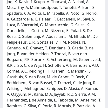
Jog, K. Kalvit, I. Krupa, A. Tharwat, A. Nichol, A.
Mccarthy, A. Mahmoodpoor, T. Tonetti, P. Isoni, S.
Spadaro, C.A. Volta, L. Mirabella, A. Noto, G. Florio,
A. Guzzardella, C. Paleari, F. Baccanelli, M. Savi, S.
Luca, B. Vaccarini, G. Montrucchio, G. Sales, K.
Donadello, L. Gottin, M. Nizzero, E. Polati, S. De
Rosa, D. Sulemanji, A. Abusalama, M. Elhadi, M. De
FelipeJesus, D.R. Gonzalez, V.H.M. Robles, N.
Canedo, A.E. Chavez, T. Dendane, B. Grady, B. de
Jong, E. van der Heiden, P. Thoral, B. van den
Bogaard, P.E. Spronk, S. Achterberg, M. Groeneveld,
R.K.L. So, C. de Wijs, H. Scholten, A. Beishuizen, A.D.
Cornet, A.C. Reidinga, H. Kranen, R. Mensink, S.
Gasthuis, S. den Boer, M. de Groot, O. Beck, C.
Bethlehem, B. van Bussel, T. Frenzel, C. de Jong, R.
Wilting, J. Mehagnoul-Schipper, D. Alasia, A. Kumar,
A. Qayyum, M. Rana, M.A. Jayyab, R.Q. Sierra, A.M.
Hernandez, J. de Almeida, L. Taborda, M. Anselmo, T.
Ramires, C. Silva, C. Roriz, R. Morais, P. Patricio, A.