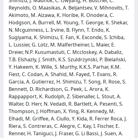
Shimizu, J. Madhok, C. Owyang, H. Buscher, C.
Reynolds, O. Maasikas, A. Beljantsev, V. Mihnovits, T.
Akimoto, M. Aizawa, K. Horibe, R. Onodera, C.
Hodgson, A. Burrell, M. Young, T. George, K. Shekar,
N. Mcguinness, L. Irvine, B. Flynn, T. Endo, K.
Sugiyama, K. Shimizu, E. Fan, K. Exconde, S. Ichiba,
L. Lussier, G. Lotz, M. Malfertheiner, L. Maier, E.
Dreier, N.P. Kusumastuti, C. Mccloskey, A. Dabaliz,
T.B. Elshazly, J. Smith, K.S. Szuldrzynski, P. Bielański,
Y. Hakeem, K. Wille, S. Murthy, K.K.S. Parhar, K.M.
Fiest, C. Codan, A. Shahid, M. Fayed, T. Evans, R.
Garcia, A. Gutierrez, H. Shimizu, T. Song, R. Rose, S.
Bennett, D. Richardson, G. Peek, L. Arora, K.
Rappapport, K. Rudolph, Z. Sibenaller, L. Stout, A.
Walter, D. Herr, N. Vedadi, R. Bartlett, A. Pesenti, S.
Thompson, J. Hoffman, X. Ying, R. Kennedy, M.
Elhadi, M. Griffee, A. Ciullo, Y. Kida, R. Ferrer Roca, J.
Riera, S. Contreras, C. Alegre, C. Kay, I. Fischer, E.
Renner, H. Taniguci, J. Fraser, G. Li Bassi, J. Suen, A.