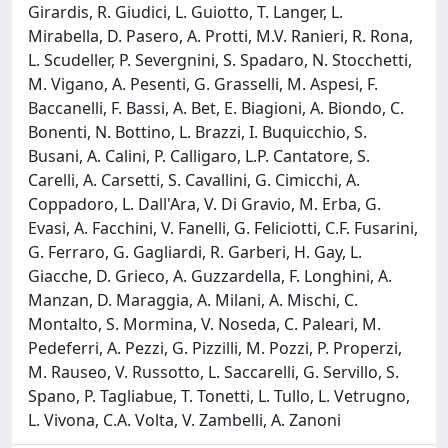
Girardis, R. Giudici, L. Guiotto, T. Langer, L.
Mirabella, D. Pasero, A. Protti, M.V. Ranieri, R. Rona,
L. Scudeller, P. Severgnini, S. Spadaro, N. Stocchetti,
M. Vigano, A. Pesenti, G. Grasselli, M. Aspesi, F.
Baccanelli, F. Bassi, A. Bet, E. Biagioni, A. Biondo, C.
Bonenti, N. Bottino, L. Brazzi, I. Buquicchio, S.
Busani, A. Calini, P. Calligaro, L.P. Cantatore, S.
Carelli, A. Carsetti, S. Cavallini, G. Cimicchi, A.
Coppadoro, L. Dall'Ara, V. Di Gravio, M. Erba, G.
Evasi, A. Facchini, V. Fanelli, G. Feliciotti, C.F. Fusarini,
G. Ferraro, G. Gagliardi, R. Garberi, H. Gay, L.
Giacche, D. Grieco, A. Guzzardella, F. Longhini, A.
Manzan, D. Maraggia, A. Milani, A. Mischi, C.
Montalto, S. Mormina, V. Noseda, C. Paleari, M.
Pedeferri, A. Pezzi, G. Pizzilli, M. Pozzi, P. Properzi,
M. Rauseo, V. Russotto, L. Saccarelli, G. Servillo, S.
Spano, P. Tagliabue, T. Tonetti, L. Tullo, L. Vetrugno,
L. Vivona, C.A. Volta, V. Zambelli, A. Zanoni