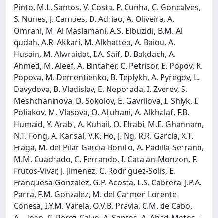
Pinto, M.L. Santos, V. Costa, P. Cunha, C. Goncalves,
S. Nunes, J. Camoes, D. Adriao, A. Oliveira, A.
Omrani, M. Al Maslamani, A.S. Elbuzidi, B.M. Al
qudah, A.R. Akkari, M. Alkhatteb, A. Baiou, A.
Husain, M. Alwraidat, I.A. Saif, D. Bakdach, A.
Ahmed, M. Aleef, A. Bintaher, C. Petrisor, E. Popov, K.
Popova, M. Dementienko, B. Teplykh, A. Pyregov, L.
Davydova, B. Vladislav, E. Neporada, I. Zverev, S.
Meshchaninova, D. Sokolov, E. Gavrilova, I. Shlyk, I.
Poliakov, M. Vlasova, O. Aljuhani, A. Alkhalaf, F.B.
Humaid, Y. Arabi, A. Kuhail, O. Elrabi, M.E. Ghannam,
N.T. Fong, A. Kansal, V.K. Ho, J. Ng, R.R. Garcia, X.T.
Fraga, M. del Pilar Garcia-Bonillo, A. Padilla-Serrano,
M.M. Cuadrado, C. Ferrando, I. Catalan-Monzon, F.
Frutos-Vivar, J. Jimenez, C. Rodriguez-Solis, E.
Franquesa-Gonzalez, G.P. Acosta, L.S. Cabrera, J.P.A.
Parra, F.M. Gonzalez, M. del Carmen Lorente
Conesa, I.Y.M. Varela, O.V.B. Pravia, C.M. de Cabo,
A.-. Ioan, C. Perez-Calvo, A. Santos, A. Abad-Motos, J.