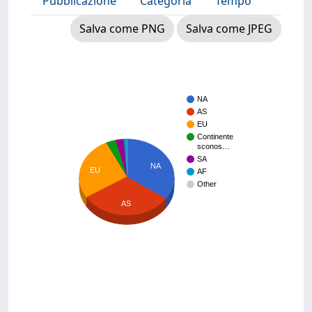
Pubblicazione
Categoria
Tempo
Salva come PNG
Salva come JPEG
NA
AS
EU
Continente
sconos…
SA
NA
EU
AF
Other
AS