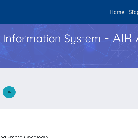
Home
Sfo
- AIR
h Information System
O
a ed Emato-Oncologia