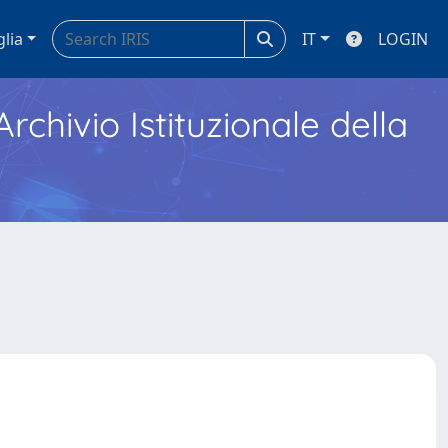
glia
IT
LOGIN
Archivio Istituzionale della