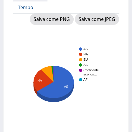
Tempo
Salva come PNG
Salva come JPEG
AS
NA
EU
SA
Continente
sconos…
AF
NA
AS