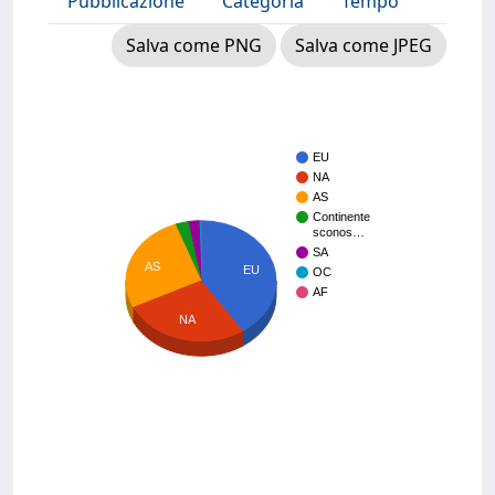
Pubblicazione
Categoria
Tempo
Salva come PNG
Salva come JPEG
EU
NA
AS
Continente
sconos…
SA
AS
EU
OC
AF
NA