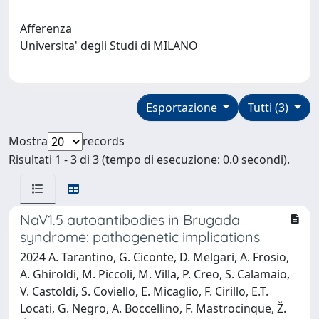
Afferenza
Universita' degli Studi di MILANO
Esportazione
Tutti (3)
Mostra
records
Risultati 1 - 3 di 3 (tempo di esecuzione: 0.0 secondi).
NaV1.5 autoantibodies in Brugada
syndrome: pathogenetic implications
2024 A. Tarantino, G. Ciconte, D. Melgari, A. Frosio,
A. Ghiroldi, M. Piccoli, M. Villa, P. Creo, S. Calamaio,
V. Castoldi, S. Coviello, E. Micaglio, F. Cirillo, E.T.
Locati, G. Negro, A. Boccellino, F. Mastrocinque, Ž.