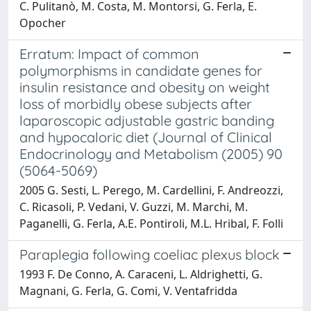
C. Pulitanò, M. Costa, M. Montorsi, G. Ferla, E.
Opocher
Erratum: Impact of common
polymorphisms in candidate genes for
insulin resistance and obesity on weight
loss of morbidly obese subjects after
laparoscopic adjustable gastric banding
and hypocaloric diet (Journal of Clinical
Endocrinology and Metabolism (2005) 90
(5064-5069)
2005 G. Sesti, L. Perego, M. Cardellini, F. Andreozzi,
C. Ricasoli, P. Vedani, V. Guzzi, M. Marchi, M.
Paganelli, G. Ferla, A.E. Pontiroli, M.L. Hribal, F. Folli
Paraplegia following coeliac plexus block
1993 F. De Conno, A. Caraceni, L. Aldrighetti, G.
Magnani, G. Ferla, G. Comi, V. Ventafridda