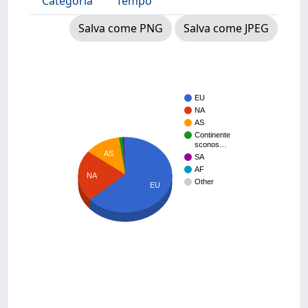
Categoria
Tempo
Salva come PNG
Salva come JPEG
EU
NA
AS
Continente
sconos…
AS
SA
AF
NA
Other
EU