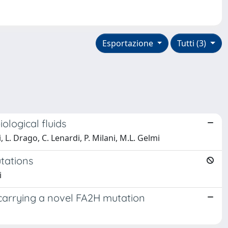
Esportazione
Tutti (3)
ological fluids
i, L. Drago, C. Lenardi, P. Milani, M.L. Gelmi
tations
i
 carrying a novel FA2H mutation