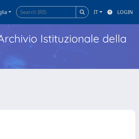
glia
IT
LOGIN
Archivio Istituzionale della