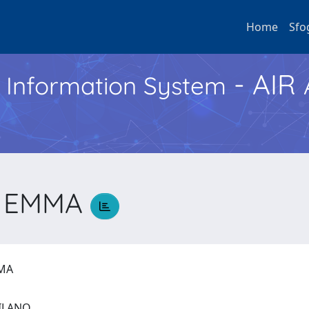
Home
Sfo
- AIR
h Information System
A EMMA
MMA
 MILANO