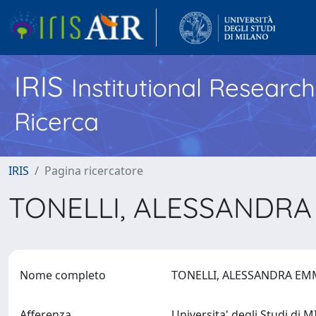
IRIS
Institutional Researc
Ricerca
IRIS
Pagina ricercatore
TONELLI, ALESSANDR
Nome completo
TONELLI, ALESSANDRA E
Afferenza
Universita' degli Studi di