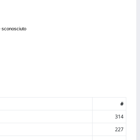
e sconosciuto
#
314
227