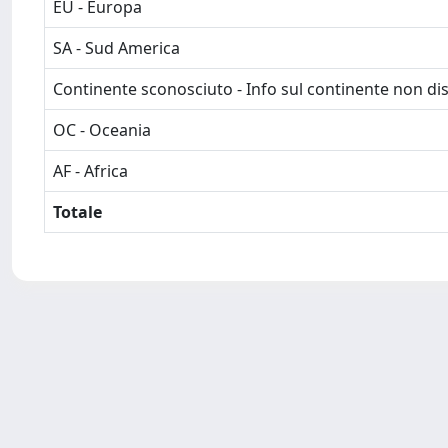
EU - Europa
SA - Sud America
Continente sconosciuto - Info sul continente non dis
OC - Oceania
AF - Africa
Totale
Powered by
IRIS
-
about IRIS
-
Utilizzo dei cookie