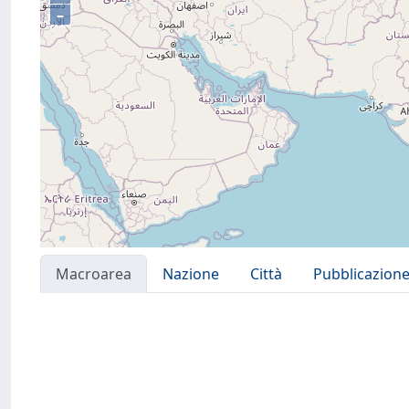
–
Macroarea
Nazione
Città
Pubblicazion