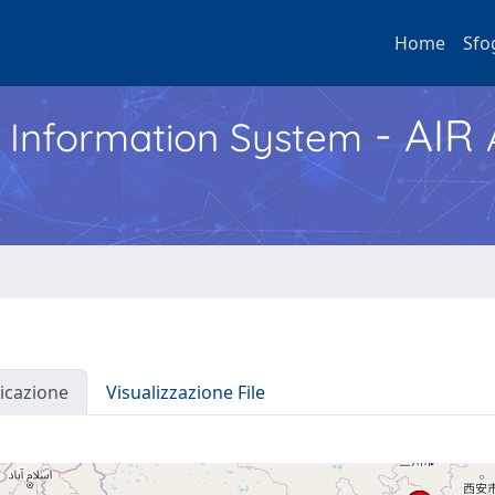
Home
Sfo
- AIR
h Information System
icazione
Visualizzazione File