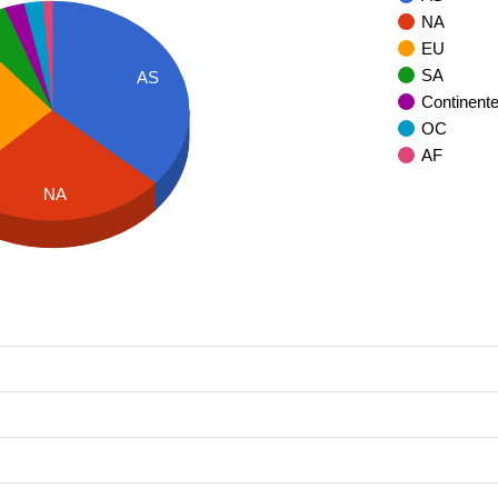
NA
EU
SA
AS
Continent
OC
AF
NA