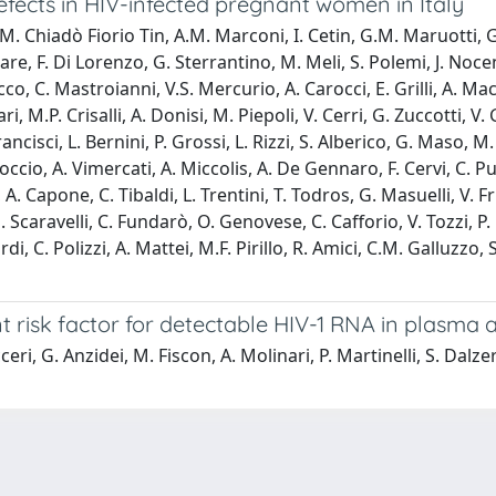
efects in HIV-infected pregnant women in Italy
. Chiadò Fiorio Tin, A.M. Marconi, I. Cetin, G.M. Maruotti, G. L
are, F. Di Lorenzo, G. Sterrantino, M. Meli, S. Polemi, J. Noce
rocco, C. Mastroianni, V.S. Mercurio, A. Carocci, E. Grilli, A. 
i, M.P. Crisalli, A. Donisi, M. Piepoli, V. Cerri, G. Zuccotti, V.
 D. Francisci, L. Bernini, P. Grossi, L. Rizzi, S. Alberico, G. Mas
 Roccio, A. Vimercati, A. Miccolis, A. De Gennaro, F. Cervi, C. P
A. Capone, C. Tibaldi, L. Trentini, T. Todros, G. Masuelli, V. F
 Scaravelli, C. Fundarò, O. Genovese, C. Cafforio, V. Tozzi, P. 
rdi, C. Polizzi, A. Mattei, M.F. Pirillo, R. Amici, C.M. Galluzzo, 
t risk factor for detectable HIV-1 RNA in plasma
cceri, G. Anzidei, M. Fiscon, A. Molinari, P. Martinelli, S. Dal