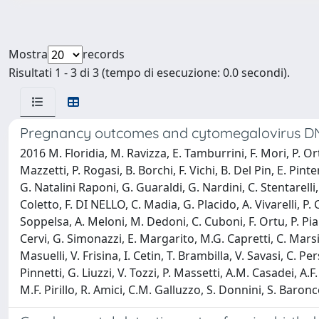
Mostra
records
Risultati 1 - 3 di 3 (tempo di esecuzione: 0.0 secondi).
Pregnancy outcomes and cytomegalovirus DN
2016 M. Floridia, M. Ravizza, E. Tamburrini, F. Mori, P. Or
Mazzetti, P. Rogasi, B. Borchi, F. Vichi, B. Del Pin, E. Pin
G. Natalini Raponi, G. Guaraldi, G. Nardini, C. Stentarelli,
Coletto, F. DI NELLO, C. Madia, G. Placido, A. Vivarelli, P. Ca
Soppelsa, A. Meloni, M. Dedoni, C. Cuboni, F. Ortu, P. Piano
Cervi, G. Simonazzi, E. Margarito, M.G. Capretti, C. Marsic
Masuelli, V. Frisina, I. Cetin, T. Brambilla, V. Savasi, C.
Pinnetti, G. Liuzzi, V. Tozzi, P. Massetti, A.M. Casadei, A.F
M.F. Pirillo, R. Amici, C.M. Galluzzo, S. Donnini, S. Baronce