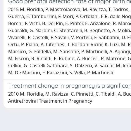
Good prenatal detection rate of major birth d
2015 M. Floridia, P. Mastroiacovo, M. Ravizza, T. Todros, M
Guerra, E. Tamburrini, F. Mori, P. Ortolani, E.R. dalle Nog
Borchi, F. Vichi, B. Del Pin, E. Pinter, E. Anzalone, R. Ma
Guaraldi, G. Nardini, C. Stentarelli, B. Beghetto, A. Molinar
Vivarelli, P. Castelli, F. Savalli, V. Portelli, F. Sabbatini,
Ortu, P. Piano, A. Citernesi, I. Bordoni Vicini, K. Luzi, M.
Marsico, G. Faldella, M. Sansone, P. Martinelli, A. Agangi, 
M. Fiscon, R. Rinaldi, E. Rubino, A. Bucceri, R. Matrone, G.
Cellini, G. Castelli Gattinara, S. Dalzero, V. Sacchi, M. Iera
M. De Martino, F. Parazzini, S. Vella, P. Martinelli
Treatment change in pregnancy is a significan
2010 M. Floridia, M. Ravizza, C. Pinnetti, C. Tibaldi, A. Bu
Antiretroviral Treatment in Pregnancy