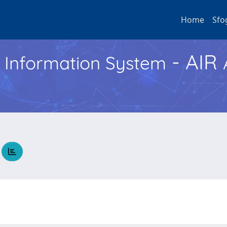
Home
Sfo
- AIR
h Information System
A