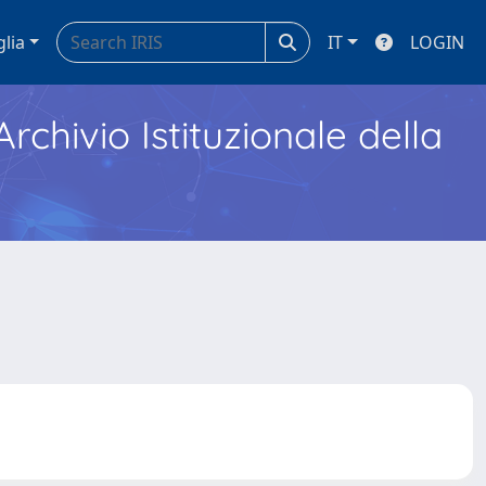
glia
IT
LOGIN
Archivio Istituzionale della