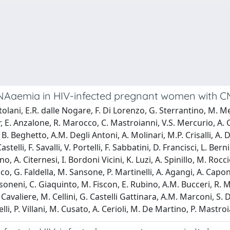
Aaemia in HIV-infected pregnant women with 
tolani, E.R. dalle Nogare, F. Di Lorenzo, G. Sterrantino, M. Me
ter, E. Anzalone, R. Marocco, C. Mastroianni, V.S. Mercurio, A. 
 B. Beghetto, A.M. Degli Antoni, A. Molinari, M.P. Crisalli, A. D
stelli, F. Savalli, V. Portelli, F. Sabbatini, D. Francisci, L. Ber
, A. Citernesi, I. Bordoni Vicini, K. Luzi, A. Spinillo, M. Rocc
o, G. Faldella, M. Sansone, P. Martinelli, A. Agangi, A. Capone
 Personeni, C. Giaquinto, M. Fiscon, E. Rubino, A.M. Bucceri, R. 
. Cavaliere, M. Cellini, G. Castelli Gattinara, A.M. Marconi, S. D
lli, P. Villani, M. Cusato, A. Cerioli, M. De Martino, P. Mastroi