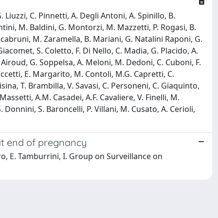
iuzzi, C. Pinnetti, A. Degli Antoni, A. Spinillo, B.
ntini, M. Baldini, G. Montorzi, M. Mazzetti, P. Rogasi, B.
Maccabruni, M. Zaramella, B. Mariani, G. Natalini Raponi, G.
 Giacomet, S. Coletto, F. Di Nello, C. Madia, G. Placido, A.
o, M. Airoud, G. Soppelsa, A. Meloni, M. Dedoni, C. Cuboni, F.
uccetti, E. Margarito, M. Contoli, M.G. Capretti, C.
risina, T. Brambilla, V. Savasi, C. Personeni, C. Giaquinto,
Massetti, A.M. Casadei, A.F. Cavaliere, V. Finelli, M.
S. Donnini, S. Baroncelli, P. Villani, M. Cusato, A. Cerioli,
 at end of pregnancy
zero, E. Tamburrini, I. Group on Surveillance on