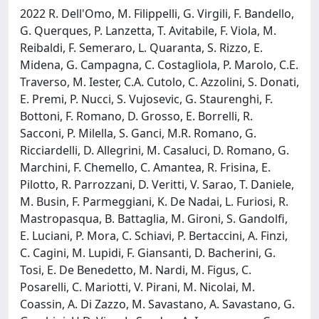
2022 R. Dell'Omo, M. Filippelli, G. Virgili, F. Bandello,
G. Querques, P. Lanzetta, T. Avitabile, F. Viola, M.
Reibaldi, F. Semeraro, L. Quaranta, S. Rizzo, E.
Midena, G. Campagna, C. Costagliola, P. Marolo, C.E.
Traverso, M. Iester, C.A. Cutolo, C. Azzolini, S. Donati,
E. Premi, P. Nucci, S. Vujosevic, G. Staurenghi, F.
Bottoni, F. Romano, D. Grosso, E. Borrelli, R.
Sacconi, P. Milella, S. Ganci, M.R. Romano, G.
Ricciardelli, D. Allegrini, M. Casaluci, D. Romano, G.
Marchini, F. Chemello, C. Amantea, R. Frisina, E.
Pilotto, R. Parrozzani, D. Veritti, V. Sarao, T. Daniele,
M. Busin, F. Parmeggiani, K. De Nadai, L. Furiosi, R.
Mastropasqua, B. Battaglia, M. Gironi, S. Gandolfi,
E. Luciani, P. Mora, C. Schiavi, P. Bertaccini, A. Finzi,
C. Cagini, M. Lupidi, F. Giansanti, D. Bacherini, G.
Tosi, E. De Benedetto, M. Nardi, M. Figus, C.
Posarelli, C. Mariotti, V. Pirani, M. Nicolai, M.
Coassin, A. Di Zazzo, M. Savastano, A. Savastano, G.