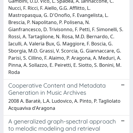
Gambini, U.D. Vico, L. Spadea, A. Iannaccone, C.
Nucci, F. Ricci, F. Aiello, G.G. Afflitto, L.
Mastropasqua, G. D'Onofio, F. Evangelista, L.
Brescia, P. Napolitano, P. Polisena, N.
Gianfrancesco, D. Trivisonno, F. Petti, F. Simonelli, S.
Rossi, A. Tartaglione, N. Rosa, M.D. Bernardo, C.
Iaculli, A. Valeria Bux, G. Maggiore, F. Boscia, G.
Sborgia, M.O. Grassi, V. Scorcia, G. Giannaccare, G.
Parisi, S. Cillino, F. Alaimo, P. Aragona, A. Meduri, A.
Pinna, A. Sollazzo, E. Peiretti, E. Siotto, S. Bonini, M.
Roda
Cooperative Content and Metadata
Generation in Music Archives
2008 A. Baratè, L.A. Ludovico, A. Pinto, P. Tagliolato
Acquaviva d'Aragona
A generalized graph-spectral approach
to melodic modeling and retrieval