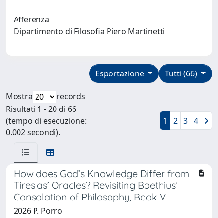
Afferenza
Dipartimento di Filosofia Piero Martinetti
Esportazione
Tutti (66)
Mostra
records
Risultati 1 - 20 di 66
(tempo di esecuzione:
1
2
3
4
0.002 secondi).
How does God’s Knowledge Differ from
Tiresias’ Oracles? Revisiting Boethius’
Consolation of Philosophy, Book V
2026 P. Porro