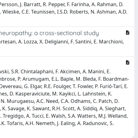
Persson, J. Barratt, R. Pepper, F. Farinha, A. Rahman, D.
 L. Wieske, C.E. Teunissen, I.S.D. Roberts, N. Ashman, A.D.
neuropathy: a cross-sectional study
rtesan, A. Lozza, X. Deligianni, F. Santini, E. Marchioni,
vski, S.R. Chintalaphani, F. Akcimen, A. Manini, E.
. Ambrose, P. Arumugam, E.L. Baple, M. Bleda, F. Boardman-
evereau, G. Elgar, R.E. Foulger, T. Fowler, P. Furió-Tarí, E.
nes, D. Kasperaviciute, M. Kayikci, L. Lahnstein, K.
, N. Murugaesu, A.C. Need, C.A. Odhams, C. Patch, D.
 K. Savage, K. Sawant, R.H. Scott, A. Siddiq, A. Sieghart,
 Tregidgo, A. Tucci, E. Walsh, S.A. Watters, M.J. Welland,
K. Tofaris, A.H. Nemeth, J. Ealing, A. Radunovic, S.