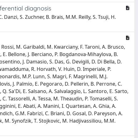
ferential diagnosis
. Danzi, S. Zuchner, B. Brais, M.M. Reilly, S. Tsuji, H.
. Rossi, M. Garibaldi, M. Kwarciany, F. Taroni, A. Brusco,
, E. Bellone, J. Berciano, P. Bogdanova-Mihaylova, B.
osentino, J. Damasio, S. Das, G. Devigili, D. Di Bella, D.
. Hewamadduma, R. Horvath, V. Huin, D. Imperiale, P.
Leonardis, M.P. Lunn, S. Magri, F. Magrinelli, M.J.
is, J. Palmio, E. Pegoraro, D. Pellerin, B. Perrone, C.
 Q. Sa'Di, E. Salsano, A. Salvalaggio, L. Santoro, E. Sarto,
 C. Tassorelli, A. Tessa, M. Theaudin, P. Tomaselli, S.
inini, E. Abati, A. Manini, I. Quartesan, A. Ghia, A.
ich, G.M. Fabrizi, C. Briani, D. Gosal, D. Pareyson, A.
ak, M. Synofzik, T. Stojkovic, M. Hadjivassiliou, M.M.