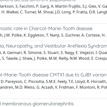
arkson, S. Facchini, P. Garg, A. Martin-Trujillo, S.J. Gies, V. 
 Walker, C. Turner, M. Shoai, J.D. Long, P. Fratta, D.R. Langbeh
ostic rate in Charcot-Marie-Tooth disease
oh, J.M. Polke, K. Eggleton, T. Nanji, S. Zuchner, A. Cortese, 
xia, Neuropathy, and Vestibular Areflexia Syndro
, A. Gennari, R. Simone, S. Stuart, S. Nagy, E. Vegezzi, I. Quar
u, S. Tawde, J. Shaw, J. Polke, M.M. Reilly, N.W. Wood, E. Cre
cot-Marie-Tooth disease CMTX1 due to GJB1 varian
 Pareyson, C. Pisciotta, S.M.E. Feely, T.E. Lloyd, R. Horvath,
chandren, M.D. Weiss, G. Acsadi, V. Fridman, F. Muntoni, R. Poh
d membranous glomerulonephritis