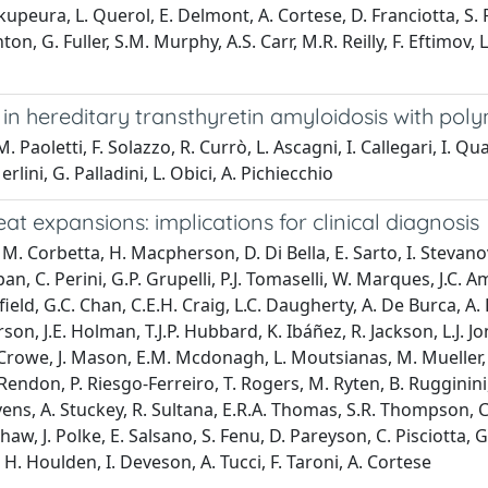
kkupeura, L. Querol, E. Delmont, A. Cortese, D. Franciotta, S. 
nton, G. Fuller, S.M. Murphy, A.S. Carr, M.R. Reilly, F. Eftimov,
in hereditary transthyretin amyloidosis with poly
 Paoletti, F. Solazzo, R. Currò, L. Ascagni, I. Callegari, I. Qua
erlini, G. Palladini, L. Obici, A. Pichiecchio
t expansions: implications for clinical diagnosis
, M. Corbetta, H. Macpherson, D. Di Bella, E. Sarto, I. Stevano
an, C. Perini, G.P. Grupelli, P.J. Tomaselli, W. Marques, J.C
field, G.C. Chan, C.E.H. Craig, L.C. Daugherty, A. De Burca, A. D
on, J.E. Holman, T.J.P. Hubbard, K. Ibáñez, R. Jackson, L.J. Jo
dy-Crowe, J. Mason, E.M. Mcdonagh, L. Moutsianas, M. Mueller
 Rendon, P. Riesgo-Ferreiro, T. Rogers, M. Ryten, B. Rugginini,
vens, A. Stuckey, R. Sultana, E.R.A. Thomas, S.R. Thompson, C.
w, J. Polke, E. Salsano, S. Fenu, D. Pareyson, C. Pisciotta, G.
H. Houlden, I. Deveson, A. Tucci, F. Taroni, A. Cortese