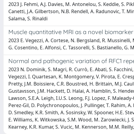
2023 J. Fehmi, A.J. Davies, M. Antonelou, S. Keddie, S. Pi
Canetti, J.A. Gilbertson, N.B. Rendell, A. Radunovic, T. Mi
Salama, S. Rinaldi
Muscle quantitative MRI as a novel biomarker 
2023 E. Vegezzi, A. Cortese, N. Bergsland, R. Mussinelli, M.
G. Cosentino, E. Alfonsi, C. Tassorelli, S. Bastianello, G. M
Normal and pathogenic variation of RFC1 repea
2023 N. Dominik, S. Magri, R. Currò, E. Abati, S. Facchini
Vegezzi, I. Quartesan, K. Montgomery, V. Pirota, E. Cresp
Pretty, J.M. Boissiere, C.R. Boustred, H. Brittain, M.J. Caul
Gustavsson, J.M. Hackett, D. Halai, A. Hamblin, S. Henders
Lawson, S.E.A. Leigh, I.U.S. Leong, F.J. Lopez, F. Malea
Perez-Gil, D. Polychronopoulos, J. Pullinger, T. Rahim, A.
D. Smedley, K.R. Smith, A. Sosinsky, W. Spooner, H.E. Ste
E. Williams, K. Witkowska, S.M. Wood, M. Zarowiecki, J. Sha
Kearney, K.R. Kumar, S. Vucic, M. Kennerson, M.M. Reilly, 