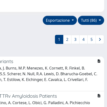
Esportazione
Tutti (86)
1
2
3
4
5
riants
, J. Burns, M.P. Menezes, K. Cornett, R. Finkel, B.
.S. Scherer, N. Null, R.A. Lewis, D. Bharucha-Goebel, C.
 Estilow, K. Eichinger, E. Cavalca, L. Crivellari, F.
ATTRv Amyloidosis Patients
no, A. Cortese, L. Obici, G. Palladini, A. Pichiecchio