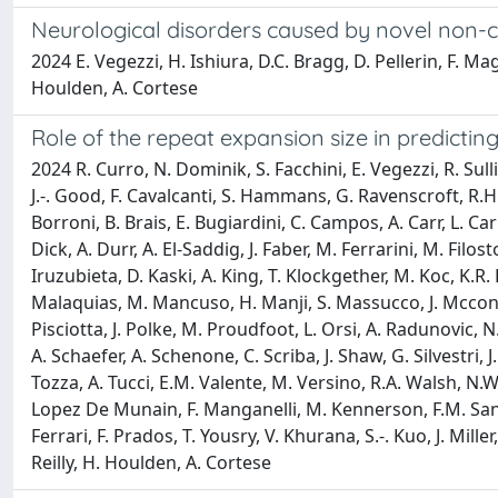
Neurological disorders caused by novel non-co
2024 E. Vegezzi, H. Ishiura, D.C. Bragg, D. Pellerin, F. Magr
Houlden, A. Cortese
Role of the repeat expansion size in predictin
2024 R. Curro, N. Dominik, S. Facchini, E. Vegezzi, R. Sull
J.-. Good, F. Cavalcanti, S. Hammans, G. Ravenscroft, R.H
Borroni, B. Brais, E. Bugiardini, C. Campos, A. Carr, L. Carr
Dick, A. Durr, A. El-Saddig, J. Faber, M. Ferrarini, M. Fil
Iruzubieta, D. Kaski, A. King, T. Klockgether, M. Koc, K.R. 
Malaquias, M. Mancuso, H. Manji, S. Massucco, J. Mcconvil
Pisciotta, J. Polke, M. Proudfoot, L. Orsi, A. Radunovic, N.
A. Schaefer, A. Schenone, C. Scriba, J. Shaw, G. Silvestri, 
Tozza, A. Tucci, E.M. Valente, M. Versino, R.A. Walsh, N.W
Lopez De Munain, F. Manganelli, M. Kennerson, F.M. Santor
Ferrari, F. Prados, T. Yousry, V. Khurana, S.-. Kuo, J. Mil
Reilly, H. Houlden, A. Cortese