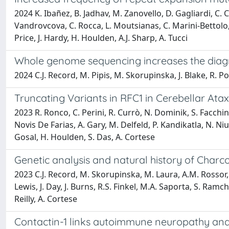
2024 K. Ibañez, B. Jadhav, M. Zanovello, D. Gagliardi, C. Cl
Vandrovcova, C. Rocca, L. Moutsianas, C. Marini-Bettolo, H.
Price, J. Hardy, H. Houlden, A.J. Sharp, A. Tucci
Whole genome sequencing increases the diagn
2024 C.J. Record, M. Pipis, M. Skorupinska, J. Blake, R. P
Truncating Variants in RFC1 in Cerebellar Ata
2023 R. Ronco, C. Perini, R. Currò, N. Dominik, S. Facchini
Novis De Farias, A. Gary, M. Delfeld, P. Kandikatla, N. Ni
Gosal, H. Houlden, S. Das, A. Cortese
Genetic analysis and natural history of Char
2023 C.J. Record, M. Skorupinska, M. Laura, A.M. Rossor, D.
Lewis, J. Day, J. Burns, R.S. Finkel, M.A. Saporta, S. Ram
Reilly, A. Cortese
Contactin-1 links autoimmune neuropathy an