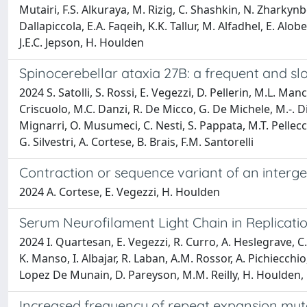
Mutairi, F.S. Alkuraya, M. Rizig, C. Shashkin, N. Zharkynbe
Dallapiccola, E.A. Faqeih, K.K. Tallur, M. Alfadhel, E. Al
J.E.C. Jepson, H. Houlden
Spinocerebellar ataxia 27B: a frequent and s
2024 S. Satolli, S. Rossi, E. Vegezzi, D. Pellerin, M.L. Manc
Criscuolo, M.C. Danzi, R. De Micco, G. De Michele, M.-. Dicai
Mignarri, O. Musumeci, C. Nesti, S. Pappata, M.T. Pellecchi
G. Silvestri, A. Cortese, B. Brais, F.M. Santorelli
Contraction or sequence variant of an interge
2024 A. Cortese, E. Vegezzi, H. Houlden
Serum Neurofilament Light Chain in Replicat
2024 I. Quartesan, E. Vegezzi, R. Curro, A. Heslegrave, C. 
K. Manso, I. Albajar, R. Laban, A.M. Rossor, A. Pichiecchio,
Lopez De Munain, D. Pareyson, M.M. Reilly, H. Houlden, C
Increased frequency of repeat expansion muta