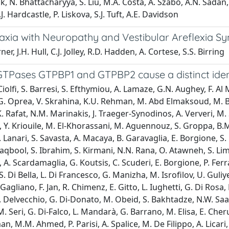
k, N. Bhattacharyya, S. Liu, M.A. Costa, A. Szabo, A.N. Sadan, 
Hardcastle, P. Liskova, S.J. Tuft, A.E. Davidson
Ataxia with Neuropathy and Vestibular Areflexia
er, J.H. Hull, C.J. Jolley, R.D. Hadden, A. Cortese, S.S. Birring
onal GTPases GTPBP1 and GTPBP2 cause a distinct 
olfi, S. Barresi, S. Efthymiou, A. Lamaze, G.N. Aughey, F. Al Mut
r, G. Oprea, V. Skrahina, K.U. Rehman, M. Abd Elmaksoud, M. B
K. Rafat, N.M. Marinakis, J. Traeger-Synodinos, A. Ververi, M.
, Y. Kriouile, M. El-Khorassani, M. Aguennouz, S. Groppa, B.M.
. Lanari, S. Savasta, A. Macaya, B. Garavaglia, E. Borgione, S.
aqbool, S. Ibrahim, S. Kirmani, N.N. Rana, O. Atawneh, S. Lim, 
. Scardamaglia, G. Koutsis, C. Scuderi, E. Borgione, P. Ferra
 S. Di Bella, L. Di Francesco, G. Manizha, M. Isrofilov, U. Guli
. Gagliano, F. Jan, R. Chimenz, E. Gitto, L. Iughetti, G. Di R
. Delvecchio, G. Di-Donato, M. Obeid, S. Bakhtadze, N.W. Saad
M. Seri, G. Di-Falco, L. Mandarà, G. Barrano, M. Elisa, E. Cher
hman, M.M. Ahmed, P. Parisi, A. Spalice, M. De Filippo, A. Licari