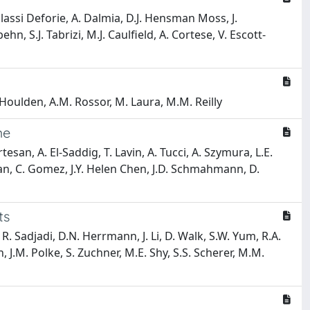
Galassi Deforie, A. Dalmia, D.J. Hensman Moss, J.
n, S.J. Tabrizi, M.J. Caulfield, A. Cortese, V. Escott-
H. Houlden, A.M. Rossor, M. Laura, M.M. Reilly
me
tesan, A. El-Saddig, T. Lavin, A. Tucci, A. Szymura, L.E.
span, C. Gomez, J.Y. Helen Chen, J.D. Schmahmann, D.
ts
 R. Sadjadi, D.N. Herrmann, J. Li, D. Walk, S.W. Yum, R.A.
, J.M. Polke, S. Zuchner, M.E. Shy, S.S. Scherer, M.M.