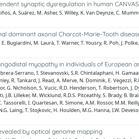
endent synaptic dysregulation in human CANVAS
Muiños, A. Suárez, M. Asher, S. Willey, K. Van Deynze, C. Mumm,
mal dominant axonal Charcot-Marie-Tooth disease
 E. Bugiardini, M. Laurà, T. Warner, T. Yousry, R. Poh, J. Pol
godistal myopathy in individuals of European a
 Cabrera-Serrano, I. Stevanovski, S.R. Chintalaphani, H. Gama
earnley, R. Tankard, J. Read, A. Merve, N. Dominik, E. Vegezzi
or, G. Nicholson, S. Vucic, R.D. Henderson, T. Robertson, J. D
tti, J.B. Lilleker, M. Wicklund, R.D.S. Pitceathly, S. Brady, B. Br
C. Tassorelli, I. Quartesan, R. Simone, A.M. Rossor, M.M. Reilly
G. Laing, T. Stojkovic, H. Houlden, M.G. Hanna, I.W. Deveson, 
ty revealed by optical genome mapping