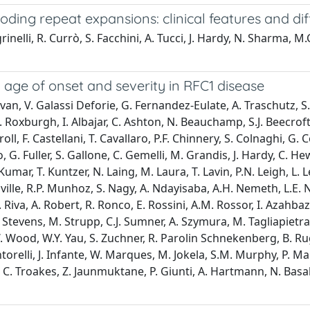
ding repeat expansions: clinical features and dif
inelli, R. Currò, S. Facchini, A. Tucci, J. Hardy, N. Sharma, M.C
g age of onset and severity in RFC1 disease
ivan, V. Galassi Deforie, G. Fernandez-Eulate, A. Traschutz, S
. Roxburgh, I. Albajar, C. Ashton, N. Beauchamp, S.J. Beecroft
oll, F. Castellani, T. Cavallaro, P.F. Chinnery, S. Colnaghi, G. C
osto, G. Fuller, S. Gallone, C. Gemelli, M. Grandis, J. Hardy, C
Kumar, T. Kuntzer, N. Laing, M. Laura, T. Lavin, P.N. Leigh, L. 
le, R.P. Munhoz, S. Nagy, A. Ndayisaba, A.H. Nemeth, L.E. Nov
 Riva, A. Robert, R. Ronco, E. Rossini, A.M. Rossor, I. Azahbaz,
J. Stevens, M. Strupp, C.J. Sumner, A. Szymura, M. Tagliapietra,
. Wood, W.Y. Yau, S. Zuchner, R. Parolin Schnekenberg, B. Rugg
elli, J. Infante, W. Marques, M. Jokela, S.M. Murphy, P. Mand
ler, C. Troakes, Z. Jaunmuktane, P. Giunti, A. Hartmann, N. Bas