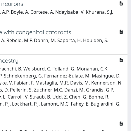
 neurons
 A.P. Boyle, A. Cortese, A. Ndayisaba, V. Khurana, S.J.
 with congenital cataracts
ke, A. Rebelo, M.F. Dohrn, M. Saporta, H. Houlden, S.
ncestry
arachchi, B. Weisburd, C. Folland, G. Monahan, C.K.
, R.P. Schnekenberg, G. Fernandez-Eulate, M. Masingue, D.
yke, V. Fabian, F. Mastaglia, M.R. Davis, M. Kennerson, N.
ais, D. Pellerin, S. Zuchner, M.C. Danzi, M. Grandis, G.P.
, L. Carroll, V. Straub, B. Udd, Z. Chen, G. Bonne, R.
P.J. Lockhart, P.J. Lamont, M.C. Fahey, E. Bugiardini, G.