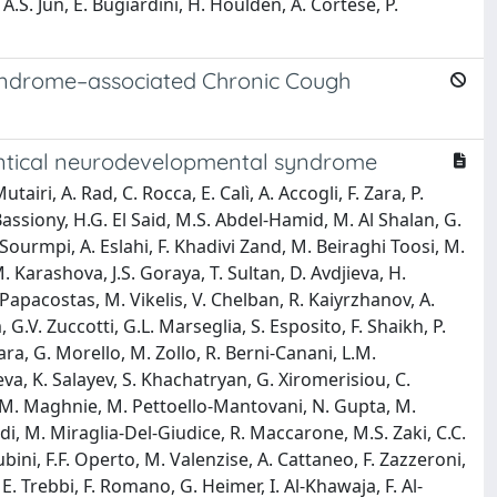
A.S. Jun, E. Bugiardini, H. Houlden, A. Cortese, P.
 Syndrome–associated Chronic Cough
identical neurodevelopmental syndrome
airi, A. Rad, C. Rocca, E. Calì, A. Accogli, F. Zara, P.
assiony, H.G. El Said, M.S. Abdel-Hamid, M. Al Shalan, G.
 Sourmpi, A. Eslahi, F. Khadivi Zand, M. Beiraghi Toosi, M.
 Karashova, J.S. Goraya, T. Sultan, D. Avdjieva, H.
 Papacostas, M. Vikelis, V. Chelban, R. Kaiyrzhanov, A.
G.V. Zuccotti, G.L. Marseglia, S. Esposito, F. Shaikh, P.
ra, G. Morello, M. Zollo, R. Berni-Canani, L.M.
yeva, K. Salayev, S. Khachatryan, G. Xiromerisiou, C.
osa, M. Maghnie, M. Pettoello-Mantovani, N. Gupta, M.
i, M. Miraglia-Del-Giudice, R. Maccarone, M.S. Zaki, C.C.
ubini, F.F. Operto, M. Valenzise, A. Cattaneo, F. Zazzeroni,
, E. Trebbi, F. Romano, G. Heimer, I. Al-Khawaja, F. Al-