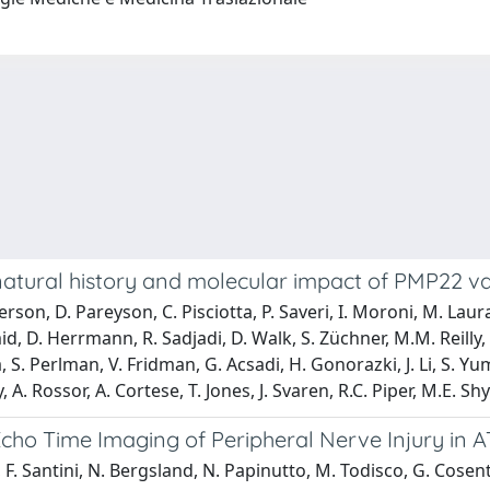
 natural history and molecular impact of PMP22 va
erson, D. Pareyson, C. Pisciotta, P. Saveri, I. Moroni, M. Laura
 D. Herrmann, R. Sadjadi, D. Walk, S. Züchner, M.M. Reilly, S
Perlman, V. Fridman, G. Acsadi, H. Gonorazki, J. Li, S. Yum, T.
A. Rossor, A. Cortese, T. Jones, J. Svaren, R.C. Piper, M.E. Shy
cho Time Imaging of Peripheral Nerve Injury in 
 F. Santini, N. Bergsland, N. Papinutto, M. Todisco, G. Cosenti