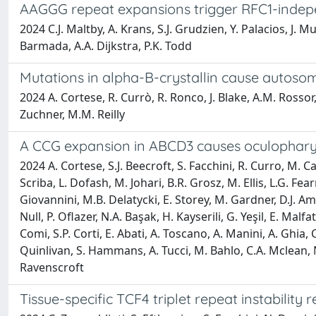
AAGGG repeat expansions trigger RFC1-indep
2024 C.J. Maltby, A. Krans, S.J. Grudzien, Y. Palacios, J. 
Barmada, A.A. Dijkstra, P.K. Todd
Mutations in alpha-B-crystallin cause autoso
2024 A. Cortese, R. Currò, R. Ronco, J. Blake, A.M. Rossor,
Zuchner, M.M. Reilly
A CCG expansion in ABCD3 causes oculopharyn
2024 A. Cortese, S.J. Beecroft, S. Facchini, R. Curro, M.
Scriba, L. Dofash, M. Johari, B.R. Grosz, M. Ellis, L.G. F
Giovannini, M.B. Delatycki, E. Storey, M. Gardner, D.J. Am
Null, P. Oflazer, N.A. Başak, H. Kayserili, G. Yeşil, E. Malfa
Comi, S.P. Corti, E. Abati, A. Toscano, A. Manini, A. Ghia, 
Quinlivan, S. Hammans, A. Tucci, M. Bahlo, C.A. Mclean, N.
Ravenscroft
Tissue-specific TCF4 triplet repeat instabili