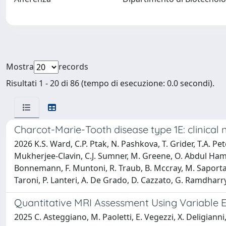
Mostra
records
Risultati 1 - 20 di 86 (tempo di esecuzione: 0.0 secondi).
Charcot-Marie-Tooth disease type 1E: clinical
2026 K.S. Ward, C.P. Ptak, N. Pashkova, T. Grider, T.A. Pet
Mukherjee-Clavin, C.J. Sumner, M. Greene, O. Abdul Hamid,
Bonnemann, F. Muntoni, R. Traub, B. Mccray, M. Saporta, S. 
Taroni, P. Lanteri, A. De Grado, D. Cazzato, G. Ramdharry, 
Quantitative MRI Assessment Using Variable E
2025 C. Asteggiano, M. Paoletti, E. Vegezzi, X. Deligianni,