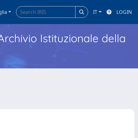
glia
IT
LOGIN
Archivio Istituzionale della