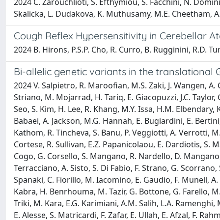
2024 C. Zarouchlioti, S. Efthymiou, S. Facchini, N. Domini
Skalicka, L. Dudakova, K. Muthusamy, M.E. Cheetham, A.J. 
Cough Reflex Hypersensitivity in Cerebellar 
2024 B. Hirons, P.S.P. Cho, R. Curro, B. Rugginini, R.D. Turn
Bi-allelic genetic variants in the translati
2024 V. Salpietro, R. Maroofian, M.S. Zaki, J. Wangen, A. Ci
Striano, M. Mojarrad, H. Tariq, E. Giacopuzzi, J.C. Taylo
Seo, S. Kim, H. Lee, R. Khang, M.Y. Issa, H.M. Elbendary, 
Babaei, A. Jackson, M.G. Hannah, E. Bugiardini, E. Bertini
Kathom, R. Tincheva, S. Banu, P. Veggiotti, A. Verrotti, M
Cortese, R. Sullivan, E.Z. Papanicolaou, E. Dardiotis, S. M
Cogo, G. Corsello, S. Mangano, R. Nardello, D. Mangano, A
Terracciano, A. Sisto, S. Di Fabio, F. Strano, G. Scorrano,
Spanaki, C. Fiorillo, M. Iacomino, E. Gaudio, F. Munell, A
Kabra, H. Benrhouma, M. Tazir, G. Bottone, G. Farello, M
Triki, M. Kara, E.G. Karimiani, A.M. Salih, L.A. Ramenghi, 
E. Alesse, S. Matricardi, F. Zafar, E. Ullah, E. Afzal, F. Ra