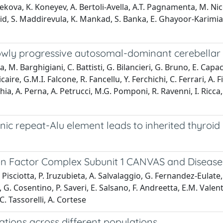
kova, K. Koneyev, A. Bertoli-Avella, A.T. Pagnamenta, M. Niceta,
obeid, S. Maddirevula, K. Mankad, S. Banka, E. Ghayoor-Karimia
lowly progressive autosomal-dominant cerebellar
a, M. Barghigiani, C. Battisti, G. Bilancieri, G. Bruno, E. Capacc
re, G.M.I. Falcone, R. Fancellu, Y. Ferchichi, C. Ferrari, A. Fil
a, A. Perna, A. Petrucci, M.G. Pomponi, R. Ravenni, I. Ricca, A
nic repeat-Alu element leads to inherited thyroid
ion Factor Complex Subunit 1 CANVAS and Diseas
Pisciotta, P. Iruzubieta, A. Salvalaggio, G. Fernandez-Eulate, 
 G. Cosentino, P. Saveri, E. Salsano, F. Andreetta, E.M. Valente,
. Tassorelli, A. Cortese
tions across different populations