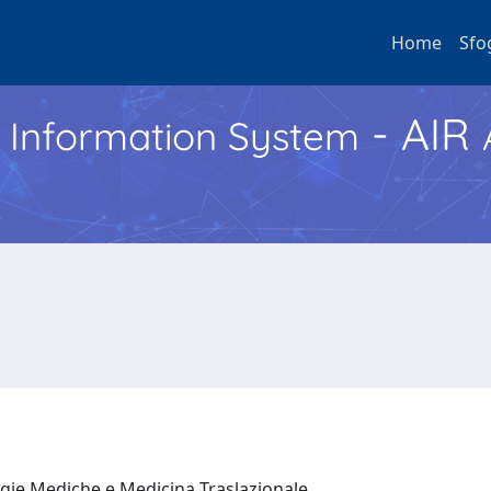
Home
Sfo
- AIR
h Information System
ogie Mediche e Medicina Traslazionale