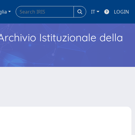
glia
IT
LOGIN
Archivio Istituzionale della