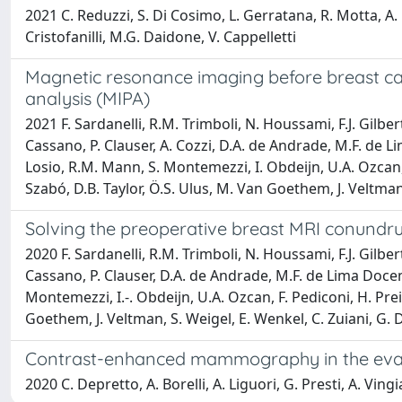
2021 C. Reduzzi, S. Di Cosimo, L. Gerratana, R. Motta, A. 
Cristofanilli, M.G. Daidone, V. Cappelletti
Magnetic resonance imaging before breast canc
analysis (MIPA)
2021 F. Sardanelli, R.M. Trimboli, N. Houssami, F.J. Gilber
Cassano, P. Clauser, A. Cozzi, D.A. de Andrade, M.F. de Li
Losio, R.M. Mann, S. Montemezzi, I. Obdeijn, U.A. Ozcan, F
Szabó, D.B. Taylor, Ö.S. Ulus, M. Van Goethem, J. Veltman,
Solving the preoperative breast MRI conundru
2020 F. Sardanelli, R.M. Trimboli, N. Houssami, F.J. Gilber
Cassano, P. Clauser, D.A. de Andrade, M.F. de Lima Docema
Montemezzi, I.-. Obdeijn, U.A. Ozcan, F. Pediconi, H. Pre
Goethem, J. Veltman, S. Weigel, E. Wenkel, C. Zuiani, G. 
Contrast-enhanced mammography in the evaluat
2020 C. Depretto, A. Borelli, A. Liguori, G. Presti, A. Vingi