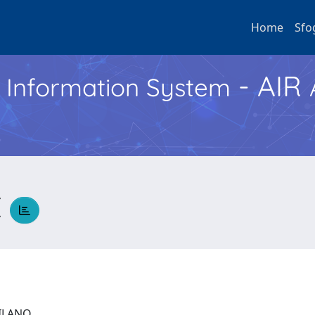
Home
Sfo
- AIR
h Information System
E
 MILANO