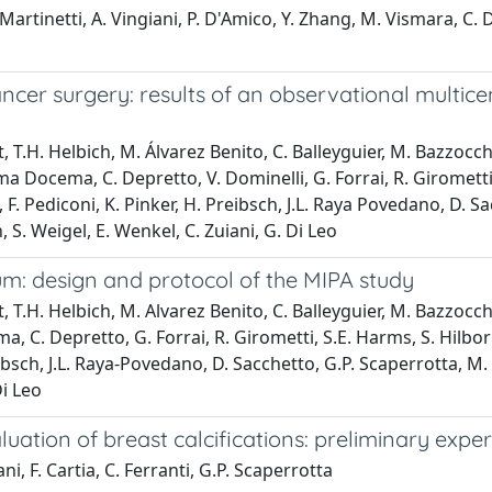
Martinetti, A. Vingiani, P. D'Amico, Y. Zhang, M. Vismara, C. D
er surgery: results of an observational multicen
t, T.H. Helbich, M. Álvarez Benito, C. Balleyguier, M. Bazzocchi
ma Docema, C. Depretto, V. Dominelli, G. Forrai, R. Girometti,
. Pediconi, K. Pinker, H. Preibsch, J.L. Raya Povedano, D. Sac
 S. Weigel, E. Wenkel, C. Zuiani, G. Di Leo
m: design and protocol of the MIPA study
t, T.H. Helbich, M. Alvarez Benito, C. Balleyguier, M. Bazzocchi
, C. Depretto, G. Forrai, R. Girometti, S.E. Harms, S. Hilborn
ibsch, J.L. Raya-Povedano, D. Sacchetto, G.P. Scaperrotta, M. 
Di Leo
ion of breast calcifications: preliminary expe
ani, F. Cartia, C. Ferranti, G.P. Scaperrotta