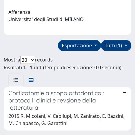
Afferenza
Universita' degli Studi di MILANO
Esportazione
Tutti (1)
Mostra
records
Risultati 1 - 1 di 1 (tempo di esecuzione: 0.0 secondi).
Corticotomie a scopo ortodontico :
protocolli clinici e revsione della
letteratura
2015 R. Micolani, V. Capilupi, M. Zanirato, E. Bazzini,
M. Chiapasco, G. Garattini