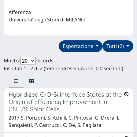
Afferenza
Universita' degli Studi di MILANO
Esportazione
Tutti (2)
Mostra
records
Risultati 1 - 2 di 2 (tempo di esecuzione: 0.0 secondi).
Hybridized C-O-Si Interface States at the
Origin of Efficiency Improvement in
CNT/Si Solar Cells
2017 S. Ponzoni, S. Achilli, C. Pintossi, G. Drera, L.
Sangaletti, P. Castrucci, C. De, S. Pagliara