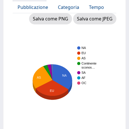
Pubblicazione
Categoria
Tempo
Salva come PNG
Salva come JPEG
NA
EU
AS
Continente
sconos…
SA
NA
AS
AF
OC
EU