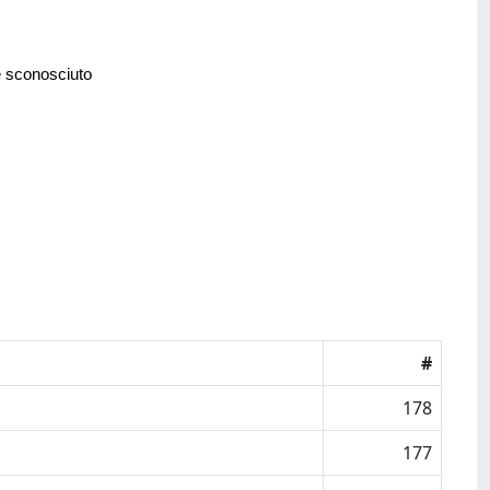
e sconosciuto
#
178
177