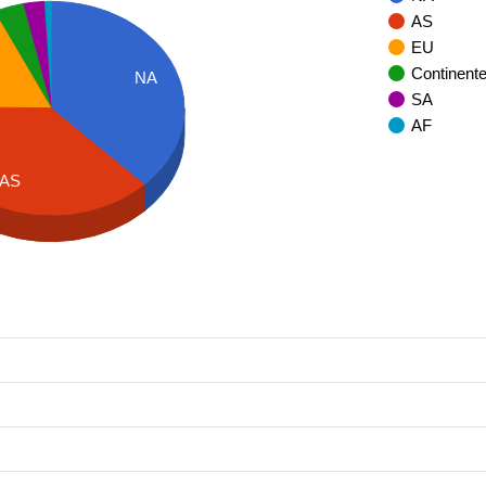
AS
EU
Continent
NA
SA
AF
AS