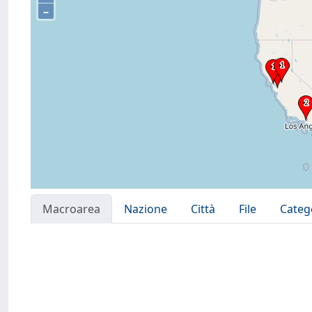
–
Macroarea
Nazione
Città
File
Categ