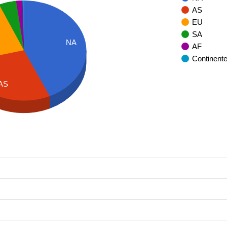
AS
EU
SA
NA
AF
Continent
AS