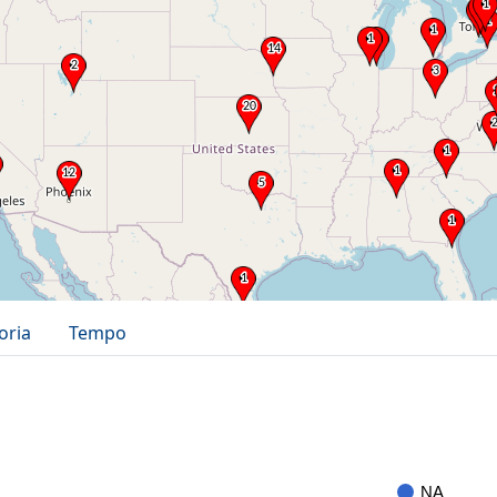
oria
Tempo
NA