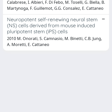
Calabrese, I. Albieri, F. Di Febo, M. Toselli, G. Biella, B.
Martynoga, F. Guillemot, G.G. Consalez, E. Cattaneo
Neuropotent self-renewing neural stem
(NS) cells derived from mouse induced
pluripotent stem (iPS) cells
2010 M. Onorati, S. Camnasio, M. Binetti, C.B. Jung,
A. Moretti, E. Cattaneo
Powered by
IRIS
-
about IRIS
-
Utilizzo dei cookie
-
Privacy
Copyright © 2026