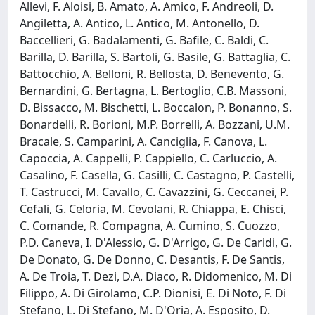
Allevi, F. Aloisi, B. Amato, A. Amico, F. Andreoli, D.
Angiletta, A. Antico, L. Antico, M. Antonello, D.
Baccellieri, G. Badalamenti, G. Bafile, C. Baldi, C.
Barilla, D. Barilla, S. Bartoli, G. Basile, G. Battaglia, C.
Battocchio, A. Belloni, R. Bellosta, D. Benevento, G.
Bernardini, G. Bertagna, L. Bertoglio, C.B. Massoni,
D. Bissacco, M. Bischetti, L. Boccalon, P. Bonanno, S.
Bonardelli, R. Borioni, M.P. Borrelli, A. Bozzani, U.M.
Bracale, S. Camparini, A. Canciglia, F. Canova, L.
Capoccia, A. Cappelli, P. Cappiello, C. Carluccio, A.
Casalino, F. Casella, G. Casilli, C. Castagno, P. Castelli,
T. Castrucci, M. Cavallo, C. Cavazzini, G. Ceccanei, P.
Cefali, G. Celoria, M. Cevolani, R. Chiappa, E. Chisci,
C. Comande, R. Compagna, A. Cumino, S. Cuozzo,
P.D. Caneva, I. D'Alessio, G. D'Arrigo, G. De Caridi, G.
De Donato, G. De Donno, C. Desantis, F. De Santis,
A. De Troia, T. Dezi, D.A. Diaco, R. Didomenico, M. Di
Filippo, A. Di Girolamo, C.P. Dionisi, E. Di Noto, F. Di
Stefano, L. Di Stefano, M. D'Oria, A. Esposito, D.