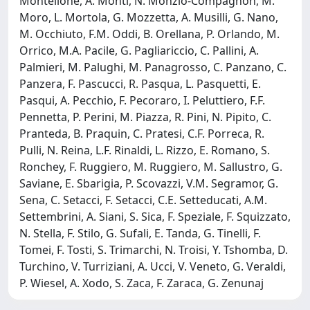
Montelione, A. Monti, N. Monzio-Compagnon, M.
Moro, L. Mortola, G. Mozzetta, A. Musilli, G. Nano,
M. Occhiuto, F.M. Oddi, B. Orellana, P. Orlando, M.
Orrico, M.A. Pacile, G. Pagliariccio, C. Pallini, A.
Palmieri, M. Palughi, M. Panagrosso, C. Panzano, C.
Panzera, F. Pascucci, R. Pasqua, L. Pasquetti, E.
Pasqui, A. Pecchio, F. Pecoraro, I. Peluttiero, F.F.
Pennetta, P. Perini, M. Piazza, R. Pini, N. Pipito, C.
Pranteda, B. Praquin, C. Pratesi, C.F. Porreca, R.
Pulli, N. Reina, L.F. Rinaldi, L. Rizzo, E. Romano, S.
Ronchey, F. Ruggiero, M. Ruggiero, M. Sallustro, G.
Saviane, E. Sbarigia, P. Scovazzi, V.M. Segramor, G.
Sena, C. Setacci, F. Setacci, C.E. Setteducati, A.M.
Settembrini, A. Siani, S. Sica, F. Speziale, F. Squizzato,
N. Stella, F. Stilo, G. Sufali, E. Tanda, G. Tinelli, F.
Tomei, F. Tosti, S. Trimarchi, N. Troisi, Y. Tshomba, D.
Turchino, V. Turriziani, A. Ucci, V. Veneto, G. Veraldi,
P. Wiesel, A. Xodo, S. Zaca, F. Zaraca, G. Zenunaj