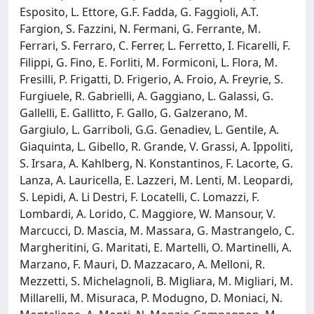
Esposito, L. Ettore, G.F. Fadda, G. Faggioli, A.T.
Fargion, S. Fazzini, N. Fermani, G. Ferrante, M.
Ferrari, S. Ferraro, C. Ferrer, L. Ferretto, I. Ficarelli, F.
Filippi, G. Fino, E. Forliti, M. Formiconi, L. Flora, M.
Fresilli, P. Frigatti, D. Frigerio, A. Froio, A. Freyrie, S.
Furgiuele, R. Gabrielli, A. Gaggiano, L. Galassi, G.
Gallelli, E. Gallitto, F. Gallo, G. Galzerano, M.
Gargiulo, L. Garriboli, G.G. Genadiev, L. Gentile, A.
Giaquinta, L. Gibello, R. Grande, V. Grassi, A. Ippoliti,
S. Irsara, A. Kahlberg, N. Konstantinos, F. Lacorte, G.
Lanza, A. Lauricella, E. Lazzeri, M. Lenti, M. Leopardi,
S. Lepidi, A. Li Destri, F. Locatelli, C. Lomazzi, F.
Lombardi, A. Lorido, C. Maggiore, W. Mansour, V.
Marcucci, D. Mascia, M. Massara, G. Mastrangelo, C.
Margheritini, G. Maritati, E. Martelli, O. Martinelli, A.
Marzano, F. Mauri, D. Mazzacaro, A. Melloni, R.
Mezzetti, S. Michelagnoli, B. Migliara, M. Migliari, M.
Millarelli, M. Misuraca, P. Modugno, D. Moniaci, N.