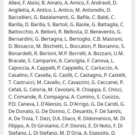
Allevi, F. Aloisi, B. Amato, A. Amico, F. Andreoli, D.
Angiletta, A. Antico, L. Antico, M. Antonello, D.
Baccellieri, G. Badalamenti, G. Bafile, C. Baldi, C.
Barilla, D. Barilla, S. Bartoli, G. Basile, G. Battaglia, C.
Battocchio, A. Belloni, R. Bellosta, D. Benevento, G.
Bernardini, G. Bertagna, L. Bertoglio, C.B. Massoni,
D. Bissacco, M. Bischetti, L. Boccalon, P. Bonanno, S.
Bonardelli, R. Borioni, M.P. Borrelli, A. Bozzani, U.M.
Bracale, S. Camparini, A. Canciglia, F. Canova, L.
Capoccia, A. Cappelli, P. Cappiello, C. Carluccio, A.
Casalino, F. Casella, G. Casilli, C. Castagno, P. Castelli,
T. Castrucci, M. Cavallo, C. Cavazzini, G. Ceccanei, P.
Cefali, G. Celoria, M. Cevolani, R. Chiappa, E. Chisci,
C. Comande, R. Compagna, A. Cumino, S. Cuozzo,
P.D. Caneva, I. D'Alessio, G. D'Arrigo, G. De Caridi, G.
De Donato, G. De Donno, C. Desantis, F. De Santis,
A. De Troia, T. Dezi, D.A. Diaco, R. Didomenico, M. Di
Filippo, A. Di Girolamo, C.P. Dionisi, E. Di Noto, F. Di
Stefano, L. Di Stefano, M. D'Oria, A. Esposito, D.