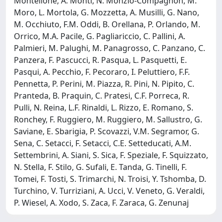
Montelione, A. Monti, N. Monzio-Compagnon, M.
Moro, L. Mortola, G. Mozzetta, A. Musilli, G. Nano,
M. Occhiuto, F.M. Oddi, B. Orellana, P. Orlando, M.
Orrico, M.A. Pacile, G. Pagliariccio, C. Pallini, A.
Palmieri, M. Palughi, M. Panagrosso, C. Panzano, C.
Panzera, F. Pascucci, R. Pasqua, L. Pasquetti, E.
Pasqui, A. Pecchio, F. Pecoraro, I. Peluttiero, F.F.
Pennetta, P. Perini, M. Piazza, R. Pini, N. Pipito, C.
Pranteda, B. Praquin, C. Pratesi, C.F. Porreca, R.
Pulli, N. Reina, L.F. Rinaldi, L. Rizzo, E. Romano, S.
Ronchey, F. Ruggiero, M. Ruggiero, M. Sallustro, G.
Saviane, E. Sbarigia, P. Scovazzi, V.M. Segramor, G.
Sena, C. Setacci, F. Setacci, C.E. Setteducati, A.M.
Settembrini, A. Siani, S. Sica, F. Speziale, F. Squizzato,
N. Stella, F. Stilo, G. Sufali, E. Tanda, G. Tinelli, F.
Tomei, F. Tosti, S. Trimarchi, N. Troisi, Y. Tshomba, D.
Turchino, V. Turriziani, A. Ucci, V. Veneto, G. Veraldi,
P. Wiesel, A. Xodo, S. Zaca, F. Zaraca, G. Zenunaj