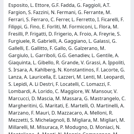
Esposito, L. Ettore, G.F. Fadda, G. Faggioli, A.T.
Fargion, S. Fazzini, N. Fermani, G. Ferrante, M.
Ferrari, S. Ferraro, C. Ferrer, L. Ferretto, I. Ficarelli, F.
Filippi, G. Fino, E. Forliti, M. Formiconi, L. Flora, M.
Fresilli, P. Frigatti, D. Frigerio, A. Froio, A. Freyrie, S.
Furgiuele, R. Gabrielli, A. Gaggiano, L. Galassi, G.
Gallelli, E. Gallitto, F. Gallo, G. Galzerano, M.
Gargiulo, L. Garriboli, G.G. Genadiev, L. Gentile, A.
Giaquinta, L. Gibello, R. Grande, V. Grassi, A. Ippoliti,
S. Irsara, A. Kahlberg, N. Konstantinos, F. Lacorte, G.
Lanza, A. Lauricella, E. Lazzeri, M. Lenti, M. Leopardi,
S. Lepidi, A. Li Destri, F. Locatelli, C. Lomazzi, F.
Lombardi, A. Lorido, C. Maggiore, W. Mansour, V.
Marcucci, D. Mascia, M. Massara, G. Mastrangelo, C.
Margheritini, G. Maritati, E. Martelli, O. Martinelli, A.
Marzano, F. Mauri, D. Mazzacaro, A. Melloni, R.
Mezzetti, S. Michelagnoli, B. Migliara, M. Migliari, M.
Millarelli, M. Misuraca, P. Modugno, D. Moniaci, N.