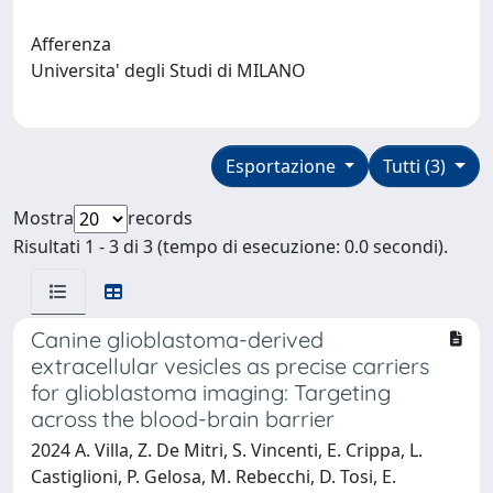
Afferenza
Universita' degli Studi di MILANO
Esportazione
Tutti (3)
Mostra
records
Risultati 1 - 3 di 3 (tempo di esecuzione: 0.0 secondi).
Canine glioblastoma-derived
extracellular vesicles as precise carriers
for glioblastoma imaging: Targeting
across the blood-brain barrier
2024 A. Villa, Z. De Mitri, S. Vincenti, E. Crippa, L.
Castiglioni, P. Gelosa, M. Rebecchi, D. Tosi, E.