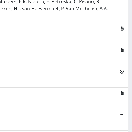
Mulders, E.R. Nocera, E. Petreska, C. Pisano, R.
 Veken, H.J. van Haevermaet, P. Van Mechelen, A.A.