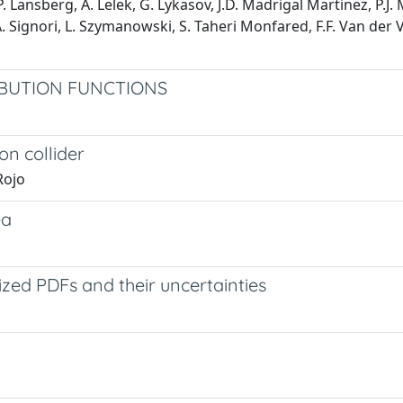
 Lansberg, A. Lelek, G. Lykasov, J.D. Madrigal Martinez, P.J. 
 A. Signori, L. Szymanowski, S. Taheri Monfared, F.F. Van der
IBUTION FUNCTIONS
on collider
 Rojo
ea
ized PDFs and their uncertainties