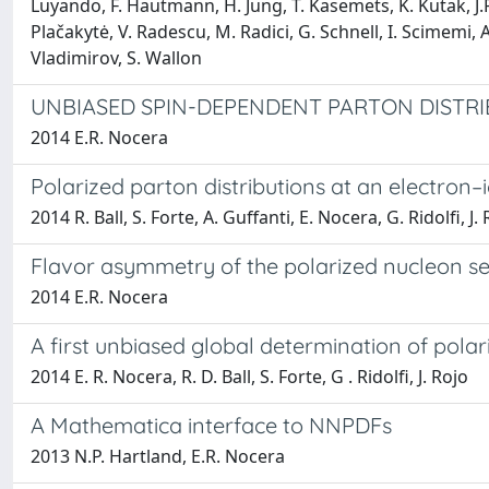
Luyando, F. Hautmann, H. Jung, T. Kasemets, K. Kutak, J.P.
Plačakytė, V. Radescu, M. Radici, G. Schnell, I. Scimemi,
Vladimirov, S. Wallon
UNBIASED SPIN-DEPENDENT PARTON DISTR
2014 E.R. Nocera
Polarized parton distributions at an electron–i
2014 R. Ball, S. Forte, A. Guffanti, E. Nocera, G. Ridolfi, J.
Flavor asymmetry of the polarized nucleon s
2014 E.R. Nocera
A first unbiased global determination of polar
2014 E. R. Nocera, R. D. Ball, S. Forte, G . Ridolfi, J. Rojo
A Mathematica interface to NNPDFs
2013 N.P. Hartland, E.R. Nocera