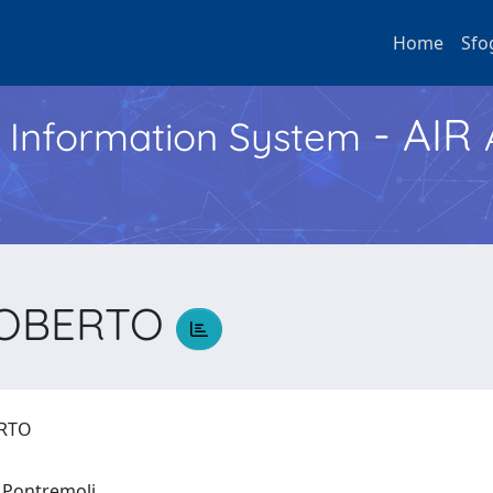
Home
Sfo
- AIR
h Information System
ROBERTO
ERTO
o Pontremoli