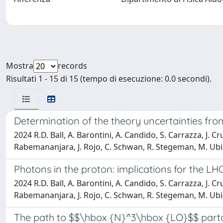
Mostra
records
Risultati 1 - 15 di 15 (tempo di esecuzione: 0.0 secondi).
Determination of the theory uncertainties fro
2024 R.D. Ball, A. Barontini, A. Candido, S. Carrazza, J. C
Rabemananjara, J. Rojo, C. Schwan, R. Stegeman, M. Ubi
Photons in the proton: implications for the LH
2024 R.D. Ball, A. Barontini, A. Candido, S. Carrazza, J. C
Rabemananjara, J. Rojo, C. Schwan, R. Stegeman, M. Ubi
The path to $$\hbox {N}^3\hbox {LO}$$ parton