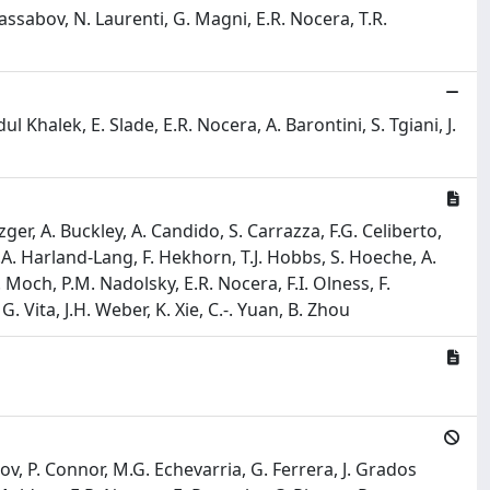
 Kassabov, N. Laurenti, G. Magni, E.R. Nocera, T.R.
 Khalek, E. Slade, E.R. Nocera, A. Barontini, S. Tgiani, J.
zger, A. Buckley, A. Candido, S. Carrazza, F.G. Celiberto,
L.A. Harland-Lang, F. Hekhorn, T.J. Hobbs, S. Hoeche, A.
S. Moch, P.M. Nadolsky, E.R. Nocera, F.I. Olness, F.
G. Vita, J.H. Weber, K. Xie, C.-. Yuan, B. Zhou
kov, P. Connor, M.G. Echevarria, G. Ferrera, J. Grados