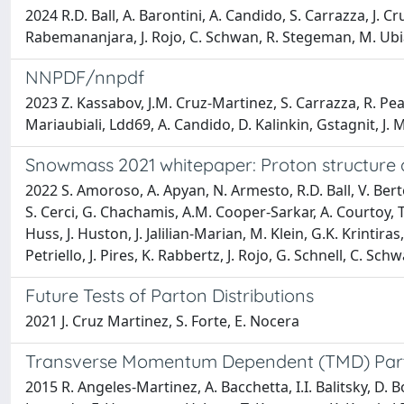
2024 R.D. Ball, A. Barontini, A. Candido, S. Carrazza, J. C
Rabemananjara, J. Rojo, C. Schwan, R. Stegeman, M. Ubi
NNPDF/nnpdf
2023 Z. Kassabov, J.M. Cruz-Martinez, S. Carrazza, R. Pear
Mariaubiali, Ldd69, A. Candido, D. Kalinkin, Gstagnit, J.
Snowmass 2021 whitepaper: Proton structure at
2022 S. Amoroso, A. Apyan, N. Armesto, R.D. Ball, V. Berton
S. Cerci, G. Chachamis, A.M. Cooper-Sarkar, A. Courtoy, T.
Huss, J. Huston, J. Jalilian-Marian, M. Klein, G.K. Krintira
Petriello, J. Pires, K. Rabbertz, J. Rojo, G. Schnell, C. Sc
Future Tests of Parton Distributions
2021 J. Cruz Martinez, S. Forte, E. Nocera
Transverse Momentum Dependent (TMD) Parton 
2015 R. Angeles-Martinez, A. Bacchetta, I.I. Balitsky, D. 