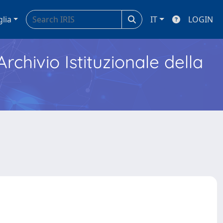
glia
IT
LOGIN
Archivio Istituzionale della