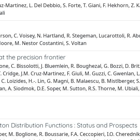
ruz-Martinez, L. Del Debbio, S. Forte, T. Giani, F. Hekhorn, Z.
ali
son, C. Voisey, N. Hartland, R. Stegeman, Lucarottoli, R. Abdul
 Moore, M. Nestor Costantini, S. Voltan
 the precision frontier
e, C. Bissolotti, J. Bluemlein, R. Boughezal, G. Bozzi, D. Brit
 Cridge, J.M. Cruz-Martinez, F. Giuli, M. Guzzi, C. Gwenlan, 
s, C. Loizides, H.-. Lin, G. Magni, B. Malaescu, B. Mistlberger, 
hwan, A. Siodmok, D.E. Soper, M. Sutton, R.S. Thorne, M. Ubiali, 
Distribution Functions : Status and Prospects
Boer, M. Boglione, R. Boussarie, F.A. Ceccopieri, I.O. Cheredni