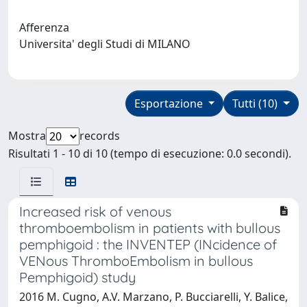
Afferenza
Universita' degli Studi di MILANO
Esportazione
Tutti (10)
Mostra
records
Risultati 1 - 10 di 10 (tempo di esecuzione: 0.0 secondi).
Increased risk of venous
thromboembolism in patients with bullous
pemphigoid : the INVENTEP (INcidence of
VENous ThromboEmbolism in bullous
Pemphigoid) study
2016 M. Cugno, A.V. Marzano, P. Bucciarelli, Y. Balice,