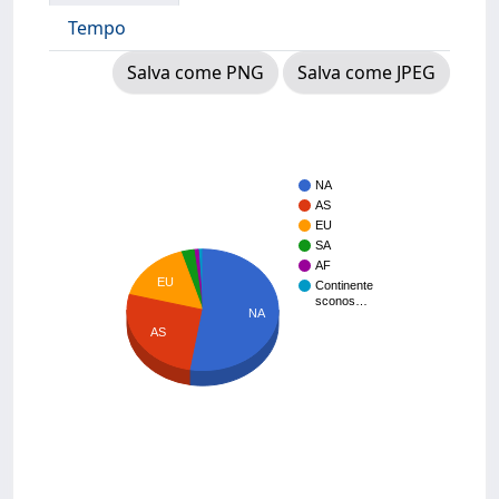
Tempo
Salva come PNG
Salva come JPEG
NA
AS
EU
SA
AF
EU
Continente
sconos…
NA
AS