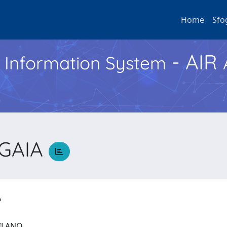
Home
Sfo
- AIR
h Information System
 GAIA
IA
 MILANO