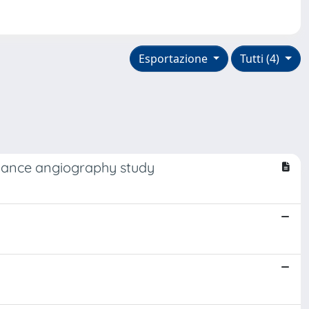
Esportazione
Tutti (4)
nance angiography study