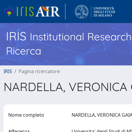
IRIS
Institutional Researc
Ricerca
IRIS
Pagina ricercatore
NARDELLA, VERONICA
Nome completo
NARDELLA, VERONICA GA
Afferenza
Universita' degli Studi di