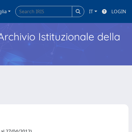
glia
IT
LOGIN
Archivio Istituzionale della
al 27/04/2012)