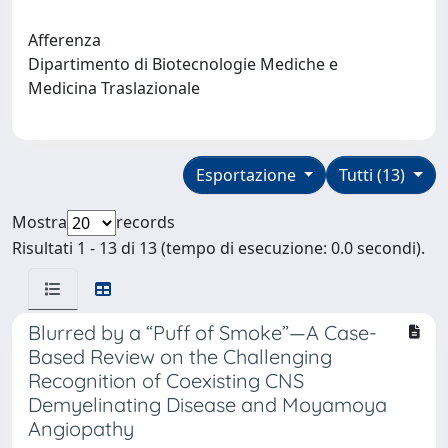
Afferenza
Dipartimento di Biotecnologie Mediche e
Medicina Traslazionale
Esportazione
Tutti (13)
Mostra
records
Risultati 1 - 13 di 13 (tempo di esecuzione: 0.0 secondi).
Blurred by a “Puff of Smoke”—A Case-
Based Review on the Challenging
Recognition of Coexisting CNS
Demyelinating Disease and Moyamoya
Angiopathy