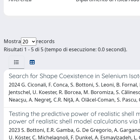
Mostra
records
Risultati 1 - 5 di 5 (tempo di esecuzione: 0.0 secondi).
Search for Shape Coexistence in Selenium Is
2024 G. Ciconali, F. Conca, S. Bottoni, S. Leoni, B. Fornal
Jentschel, U. Koester, R. Borcea, M. Boromiza, S. Călinescu
Neacşu, A. Negreţ, C.R. Niţă, A. Olăcel-Coman, S. Pascu, C.
Testing the predictive power of realistic shell 
power of realistic shell model calculations via
2023 S. Bottoni, E.R. Gamba, G. De Gregorio, A. Gargano, S
U. Köster, C. Michelagnoli, F. Dunkel, A. Esmaylzadeh, L. G