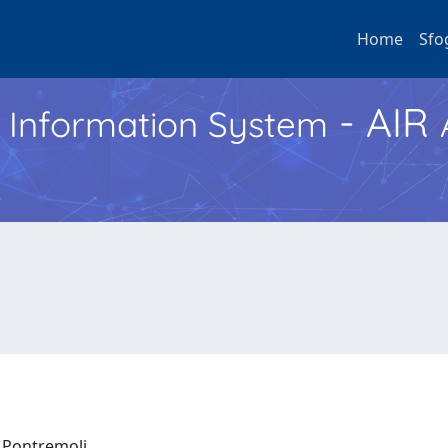
Home
Sfo
- AIR
h Information System
o Pontremoli