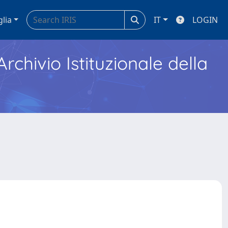
glia
IT
LOGIN
Archivio Istituzionale della