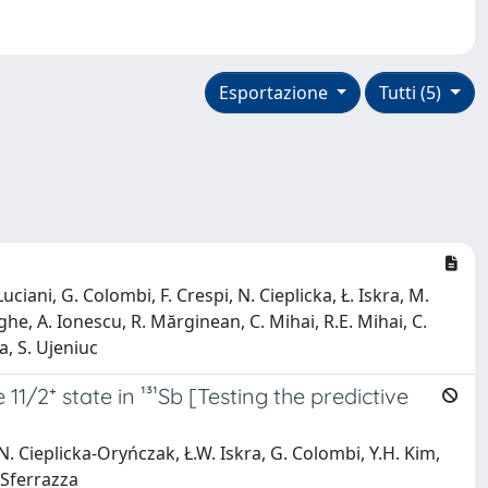
Esportazione
Tutti (5)
ciani, G. Colombi, F. Crespi, N. Cieplicka, Ł. Iskra, M.
rghe, A. Ionescu, R. Mărginean, C. Mihai, R.E. Mihai, C.
a, S. Ujeniuc
11/2⁺ state in ¹³¹Sb [Testing the predictive
 N. Cieplicka-Oryńczak, Ł.W. Iskra, G. Colombi, Y.H. Kim,
. Sferrazza