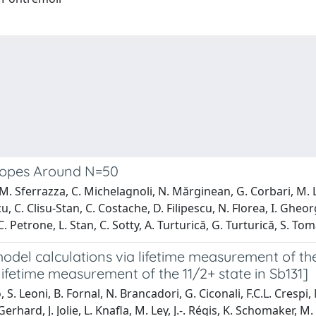
otopes Around N=50
, M. Sferrazza, C. Michelagnoli, N. Mărginean, G. Corbari, M. Lu
, C. Clisu-Stan, C. Costache, D. Filipescu, N. Florea, I. Gheo
 Petrone, L. Stan, C. Sotty, A. Turturică, G. Turturică, S. Tom
model calculations via lifetime measurement of the 
 lifetime measurement of the 11/2+ state in Sb131]
. Leoni, B. Fornal, N. Brancadori, G. Ciconali, F.C.L. Crespi,
erhard, J. Jolie, L. Knafla, M. Ley, J.-. Régis, K. Schomaker, M