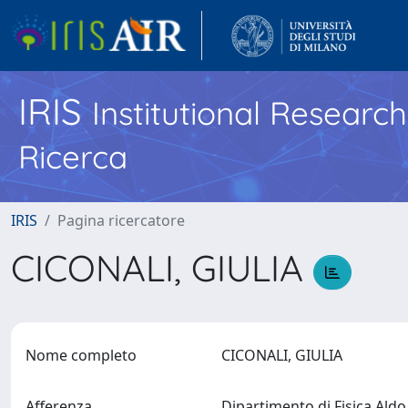
IRIS
Institutional Researc
Ricerca
IRIS
Pagina ricercatore
CICONALI, GIULIA
Nome completo
CICONALI, GIULIA
Afferenza
Dipartimento di Fisica Ald