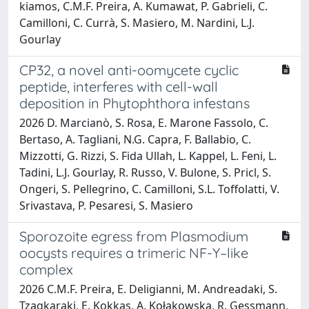
kiamos, C.M.F. Preira, A. Kumawat, P. Gabrieli, C.
Camilloni, C. Currà, S. Masiero, M. Nardini, L.J.
Gourlay
CP32, a novel anti-oomycete cyclic
peptide, interferes with cell-wall
deposition in Phytophthora infestans
2026 D. Marcianò, S. Rosa, E. Marone Fassolo, C.
Bertaso, A. Tagliani, N.G. Capra, F. Ballabio, C.
Mizzotti, G. Rizzi, S. Fida Ullah, L. Kappel, L. Feni, L.
Tadini, L.J. Gourlay, R. Russo, V. Bulone, S. Pricl, S.
Ongeri, S. Pellegrino, C. Camilloni, S.L. Toffolatti, V.
Srivastava, P. Pesaresi, S. Masiero
Sporozoite egress from Plasmodium
oocysts requires a trimeric NF-Y–like
complex
2026 C.M.F. Preira, E. Deligianni, M. Andreadaki, S.
Tzagkaraki, E. Kokkas, A. Kołakowska, R. Gessmann,