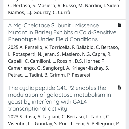
C. Bertaso, S. Masiero, R. Russo, M. Nardini, I. Siden-
Kiamos, L.J. Gourlay, C. Currà
A Mg‐Chelatase Subunit I Missense
Mutant in Barley Exhibits a Cold‐Sensitive
Phenotype Under Field Conditions
2025 A. Persello, V. Torricella, F. Ballabio, C. Bertaso,
L. Rotasperti, N. Jeran, S. Masiero, N.G. Capra, R.
Capelli, C. Camilloni, L. Rossini, D.S. Horner, F.
Camerlengo, G. Sangiorgi, A. Krieger‐liszkay, S.
Petrac, L. Tadini, B. Grimm, P. Pesaresi
The cyclic peptide G4CP2 enables the
modulation of galactose metabolism in
yeast by interfering with GAL4
transcriptional activity
2023 S. Rosa, A. Tagliani, C. Bertaso, L. Tadini, C.
Visentin, L.J. Gourlay, S. Pricl, L. Feni, S. Pellegrino, P.